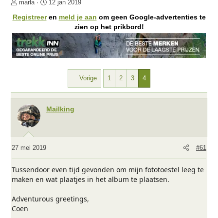
O
S
marla
12 jan 2019
n
t
Registreer
en
meld je aan
om geen Google-advertenties te
d
a
zien op het prikbord!
e
r
r
t
w
d
e
a
r
t
Vorige
1
2
3
4
p
u
s
m
t
a
Mailking
r
t
e
r
27 mei 2019
#61
Tussendoor even tijd gevonden om mijn fototoestel leeg te
maken en wat plaatjes in het album te plaatsen.
Adventurous greetings,
Coen