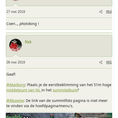
27 mei 2019
#64
Coen..,
photo
king !
hyz
28 mei 2019
#65
Gaaf!
@Mailking
: Plaats je de eerstbeklimming van het 51m hoge
middelpunt van NL
in het
summitalbum
?
@Rkoome
: De link van de summitfoto pagina is niet meer
te vinden via de hoofdpagina/menu's.