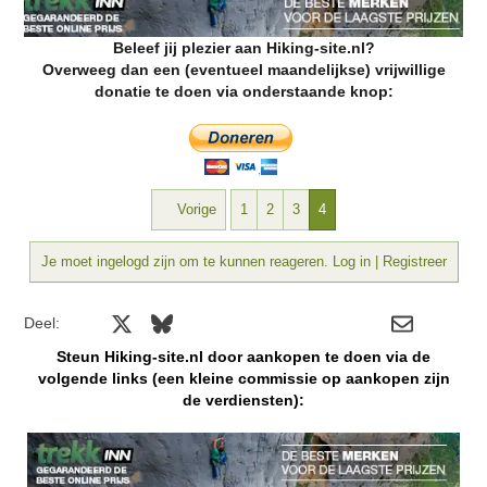
Beleef jij plezier aan Hiking-site.nl?
Overweeg dan een (eventueel maandelijkse) vrijwillige
donatie te doen via onderstaande knop:
Vorige
1
2
3
4
Je moet ingelogd zijn om te kunnen reageren. Log in | Registreer
Facebook
X
Bluesky
LinkedIn
Reddit
Pinterest
Tumblr
WhatsApp
E-mail
Deel:
Steun Hiking-site.nl door aankopen te doen via de
volgende links (een kleine commissie op aankopen zijn
de verdiensten):