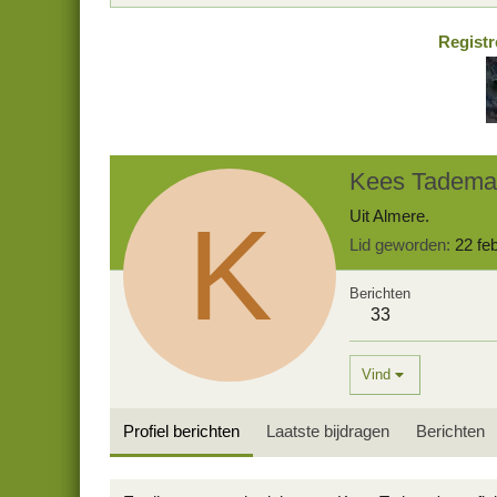
Registr
Kees Tadema
K
Uit
Almere.
Lid geworden
22 fe
Berichten
33
Vind
Profiel berichten
Laatste bijdragen
Berichten