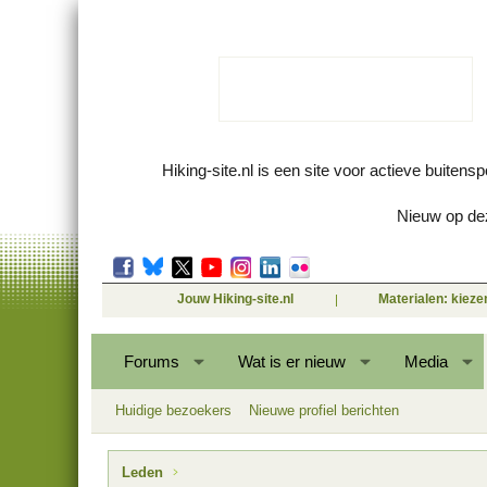
Hiking-site.nl is een site voor actieve buitens
Nieuw op dez
Jouw Hiking-site.nl
Materialen: kiez
Forums
Wat is er nieuw
Media
Huidige bezoekers
Nieuwe profiel berichten
Leden