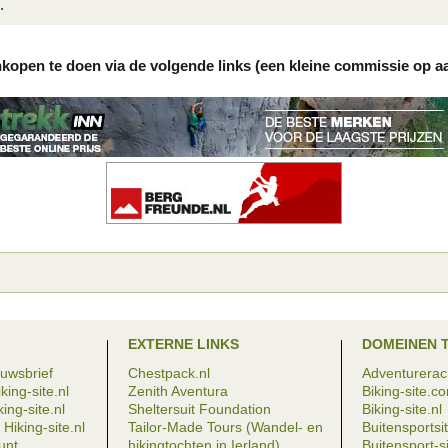
.
nkopen te doen via de volgende links (een kleine commissie op a
EXTERNE LINKS
DOMEINEN 
euwsbrief
Chestpack.nl
Adventureraci
king-site.nl
Zenith Aventura
Biking-site.c
ing-site.nl
Sheltersuit Foundation
Biking-site.nl
Hiking-site.nl
Tailor-Made Tours (Wandel- en
Buitensportsit
eunt
hikingtochten in Ierland)
Buitensport-si