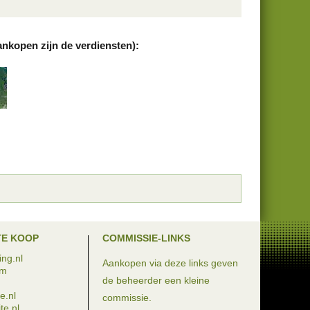
ankopen zijn de verdiensten):
TE KOOP
COMMISSIE-LINKS
ng.nl
Aankopen via deze links geven
om
de beheerder een kleine
e.nl
commissie.
te.nl