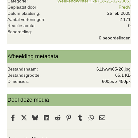
Categorie
WeekendWinterHike (18-21-02-2005)
Geplaatst door
FredV
Datum plaatsing
26 feb 2005
Aantal vertoningen
2.171
Reactie aantal
0
0
Beoordeling
,
0 beoordelingen
0
0
s
t
Afbeelding metadata
e
r
Bestandsnaam
611wwh05-26.jpg
(
r
Bestandsgrootte
65,1 KB
e
Dimensies
600px x 450px
n
)
Deel deze media
Facebook
X
Bluesky
LinkedIn
Reddit
Pinterest
Tumblr
WhatsApp
E-mail