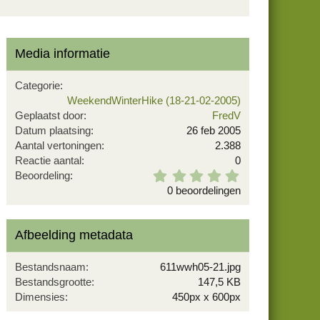
d
e
Media informatie
Categorie
WeekendWinterHike (18-21-02-2005)
Geplaatst door
FredV
Datum plaatsing
26 feb 2005
Aantal vertoningen
2.388
Reactie aantal
0
0
Beoordeling
,
0 beoordelingen
0
0
s
Afbeelding metadata
t
e
r
Bestandsnaam
611wwh05-21.jpg
(
Bestandsgrootte
147,5 KB
r
Dimensies
450px x 600px
e
n