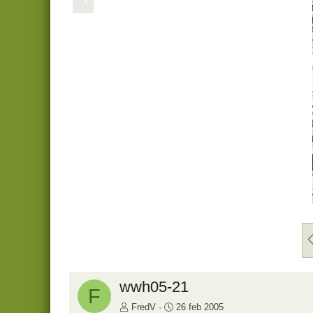
r
i
g
e
i
wwh05-21
F
FredV
26 feb 2005