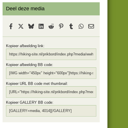
)
Deel deze media
Facebook
X
Bluesky
LinkedIn
Reddit
Pinterest
Tumblr
WhatsApp
E-mail
Kopieer afbeelding link
Kopieer afbeelding BB code
Kopieer URL BB code met thumbnail
Kopieer GALLERY BB code