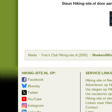
Steun Hiking-site.nl door aa
Media
Foto's Club Hiking-site.nl (2005)
WeekendWinte
HIKING-SITE.NL OP:
SERVICE LINKS
Facebook
Hiking-site.nl Ni
Adverteren op Hi
Bluesky
Uw stages op Hik
Twitter
Uw vacatures op 
Hiking-site.nl st
YouTube
Linken naar Hikin
Instagram
Contact
Links