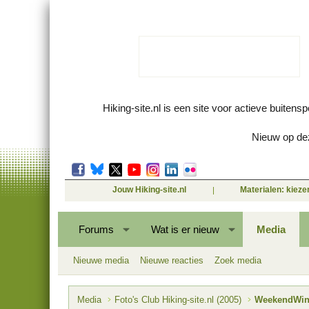
Hiking-site.nl is een site voor actieve buitens
Nieuw op dez
Jouw Hiking-site.nl
Materialen: kiez
Forums
Wat is er nieuw
Media
Nieuwe media
Nieuwe reacties
Zoek media
Media
Foto's Club Hiking-site.nl (2005)
WeekendWinte