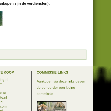
ankopen zijn de verdiensten):
TE KOOP
COMMISSIE-LINKS
ng.nl
Aankopen via deze links geven
om
de beheerder een kleine
e.nl
commissie.
te.nl
nl
e.com
nl