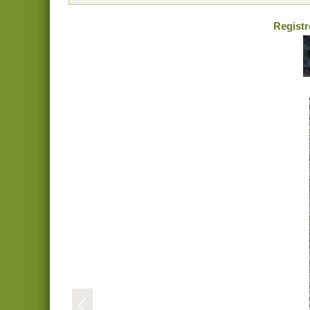
Registr
V
o