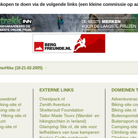
nkopen te doen via de volgende links (een kleine commissie op a
rHike (18-21-02-2005)
EXTERNE LINKS
DOMEINEN 
euwsbrief
Chestpack.nl
Adventureraci
king-site.nl
Zenith Aventura
Biking-site.c
ing-site.nl
Sheltersuit Foundation
Biking-site.nl
Hiking-site.nl
Tailor-Made Tours (Wandel- en
Buitensportsit
eunt
hikingtochten in Ierland)
Buitensport-si
g-site.nl
Glamping-Site.nl, dé site voor
Camping-site.
liefhebbers van luxe kamperen
Climbing-sit
Koala's Crafts patchwork
Climbing-site.