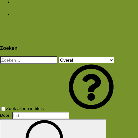
Media
Nieuwe media
Nieuwe reacties
Zoek media
Leden
Huidige bezoekers
Nieuwe profiel berichten
Aanmelden
Registreren
Wat is er nieuw
Zoeken
Zoeken
Zoek alleen in titels
Door: