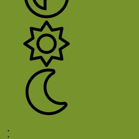
System
Licht
Donker
Sluit Menu
Media
Foto's Club Hiking-site.nl (2005)