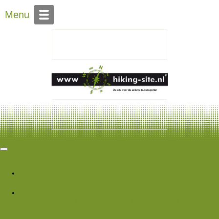
Over Hiking-site.nl
Menu
Hiking Site
Forums
Nieuwe berichten
Zoek forums
Wat is er nieuw
Featured content
Nieuwe berichten
Nieuwe media
Nieuwe
media reacties
Laatste bijdragen