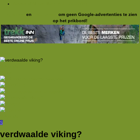
WeekendWinterHike (18-21-02-2005)
Registreer
en
meld je aan
om geen Google-advertenties te zien
op het prikbord!
Vorige
Volgende
Vorige
Volgende
S
verdwaalde viking?