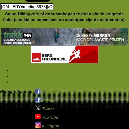
Steun Hiking-site.nl door aankopen te doen via de volgende
links (een kleine commissie op aankopen zijn de verdiensten):
Media
Foto's Club Hiking-site.nl (2005)
WeekendWinterHike (18-21-02-2005)
Hiking-site.nl op:
Facebook
Bluesky
Twitter
YouTube
Instagram