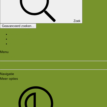
Zoek
Geavanceerd zoeken…
Nieuwe media
Nieuwe reacties
Zoek media
Menu
Aanmelden
Registreren
Navigatie
Meer opties
Style variation