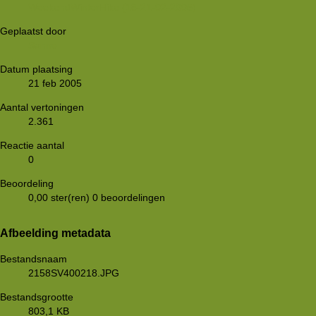
WeekendWinterHike (18-21-02-2005)
Geplaatst door
Sanne
Datum plaatsing
21 feb 2005
Aantal vertoningen
2.361
Reactie aantal
0
Beoordeling
0,00 ster(ren)
0 beoordelingen
Afbeelding metadata
Bestandsnaam
2158SV400218.JPG
Bestandsgrootte
803,1 KB