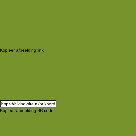
koppeling
Kopieer afbeelding link
Kopieer afbeelding BB code