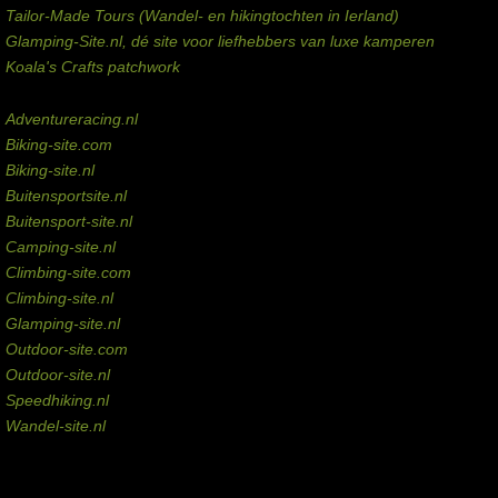
Tailor-Made Tours (Wandel- en hikingtochten in Ierland)
Glamping-Site.nl, dé site voor liefhebbers van luxe kamperen
Koala's Crafts patchwork
Domeinen te koop
Adventureracing.nl
Biking-site.com
Biking-site.nl
Buitensportsite.nl
Buitensport-site.nl
Camping-site.nl
Climbing-site.com
Climbing-site.nl
Glamping-site.nl
Outdoor-site.com
Outdoor-site.nl
Speedhiking.nl
Wandel-site.nl
Commissie-links
Aankopen via deze links geven de beheerder een kleine commissie.