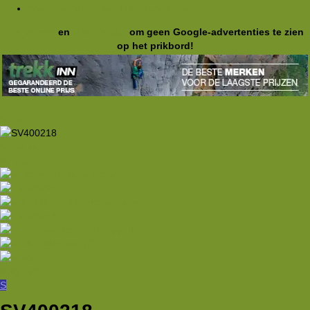
WeekendWinterHike (18-21-02-2005)
Registreer
en
meld je aan
om geen Google-advertenties te zien
op het prikbord!
Vorige
Volgende
Vorige
Volgende
S