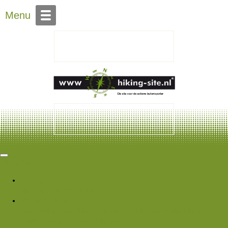
Over Hiking-site.nl
Menu
Hiking Site
Forums
Nieuwe berichten
Zoek forums
Wat is er nieuw
Featured content
Nieuwe berichten
Nieuwe media
Nieuwe
media reacties
Laatste bijdragen