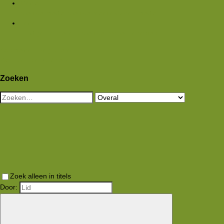
Media
Nieuwe media
Nieuwe reacties
Zoek media
Leden
Huidige bezoekers
Nieuwe profiel berichten
Aanmelden
Registreren
Wat is er nieuw
Zoeken
Zoeken
Zoek alleen in titels
Door: