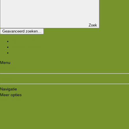
Zoek
Geavanceerd zoeken…
Nieuwe media
Nieuwe reacties
Zoek media
Menu
Aanmelden
Registreren
Navigatie
Meer opties
Style variation