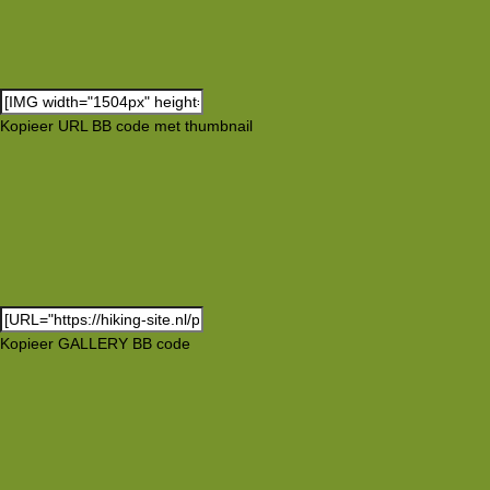
Kopieer URL BB code met thumbnail
Kopieer GALLERY BB code