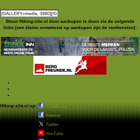
Steun Hiking-site.nl door aankopen te doen via de volgende
links (een kleine commissie op aankopen zijn de verdiensten):
Media
Foto's Club Hiking-site.nl (2005)
WeekendWinterHike (18-21-02-2005)
Hiking-site.nl op:
Facebook
Bluesky
Twitter
YouTube