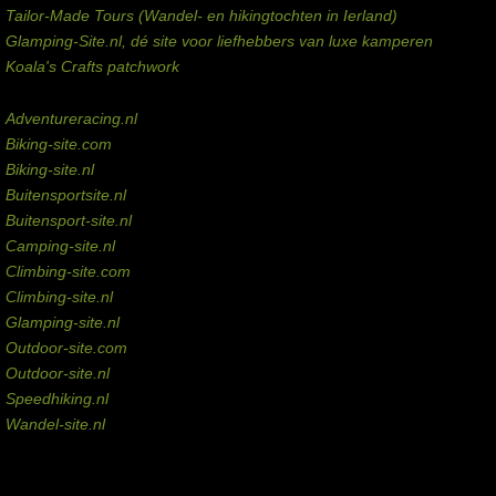
Tailor-Made Tours (Wandel- en hikingtochten in Ierland)
Glamping-Site.nl, dé site voor liefhebbers van luxe kamperen
Koala's Crafts patchwork
Domeinen te koop
Adventureracing.nl
Biking-site.com
Biking-site.nl
Buitensportsite.nl
Buitensport-site.nl
Camping-site.nl
Climbing-site.com
Climbing-site.nl
Glamping-site.nl
Outdoor-site.com
Outdoor-site.nl
Speedhiking.nl
Wandel-site.nl
Commissie-links
Aankopen via deze links geven de beheerder een kleine commissie.