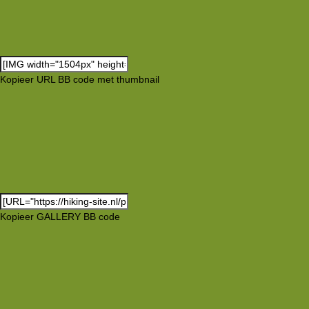
Kopieer URL BB code met thumbnail
Kopieer GALLERY BB code