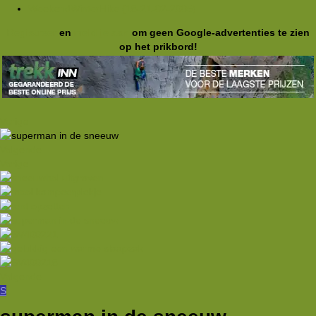
WeekendWinterHike (18-21-02-2005)
Registreer
en
meld je aan
om geen Google-advertenties te zien
op het prikbord!
Vorige
Volgende
Vorige
Volgende
S