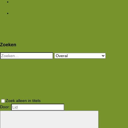
Media
Nieuwe media
Nieuwe reacties
Zoek media
Leden
Huidige bezoekers
Nieuwe profiel berichten
Aanmelden
Registreren
Wat is er nieuw
Zoeken
Zoeken
Zoek alleen in titels
Door: