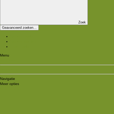
Zoek
Geavanceerd zoeken…
Nieuwe media
Nieuwe reacties
Zoek media
Menu
Aanmelden
Registreren
Navigatie
Meer opties
Style variation