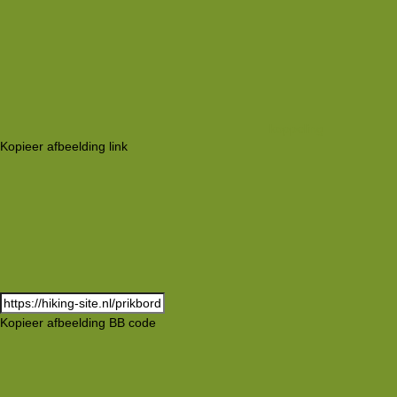
koppeling
Kopieer afbeelding link
Kopieer afbeelding BB code