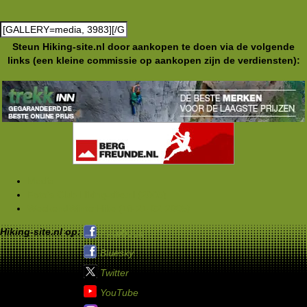
Steun Hiking-site.nl door aankopen te doen via de volgende
links (een kleine commissie op aankopen zijn de verdiensten):
Media
Foto's Club Hiking-site.nl (2005)
WeekendWinterHike (18-21-02-2005)
Hiking-site.nl op:
Facebook
Bluesky
Twitter
YouTube