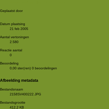
WeekendWinterHike (18-21-02-2005)
Geplaatst door
Sanne
Datum plaatsing
21 feb 2005
Aantal vertoningen
2.580
Reactie aantal
0
Beoordeling
0,00 ster(ren)
0 beoordelingen
Afbeelding metadata
Bestandsnaam
2158SV400222.JPG
Bestandsgrootte
412,2 KB