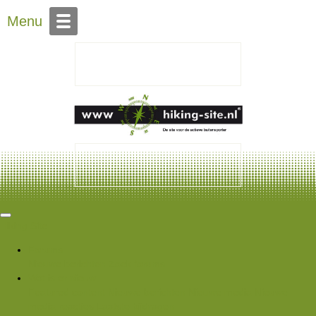
Over Hiking-site.nl
Menu
Hiking Site
Forums
Nieuwe berichten
Zoek forums
Wat is er nieuw
Featured content
Nieuwe berichten
Nieuwe media
Nieuwe
media reacties
Laatste bijdragen