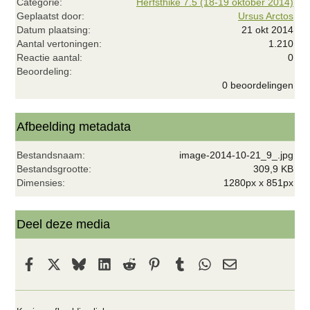
Categorie
Herfsthike 7.5 (18-19 oktober 2014)
Geplaatst door
Ursus Arctos
Datum plaatsing
21 okt 2014
Aantal vertoningen
1.210
Reactie aantal
0
0
Beoordeling
,
0 beoordelingen
0
0
s
t
Afbeelding metadata
e
r
Bestandsnaam
image-2014-10-21_9_.jpg
(
r
Bestandsgrootte
309,9 KB
e
Dimensies
1280px x 851px
n
)
Deel deze media
Facebook
X
Bluesky
LinkedIn
Reddit
Pinterest
Tumblr
WhatsApp
E-mail