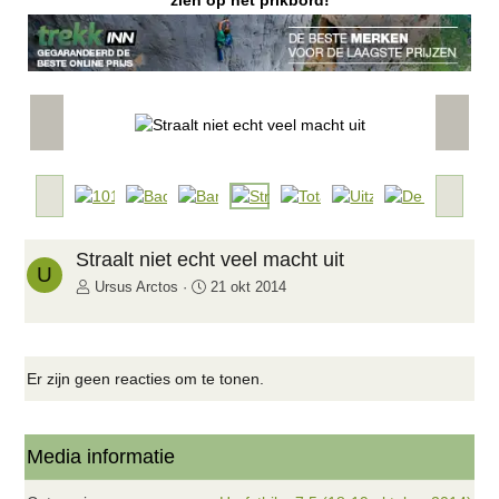
zien op het prikbord!
V
V
o
o
r
l
i
g
V
V
g
e
o
o
e
n
r
l
d
i
g
Straalt niet echt veel macht uit
e
U
g
e
Ursus Arctos
21 okt 2014
e
n
d
e
Er zijn geen reacties om te tonen.
Media informatie