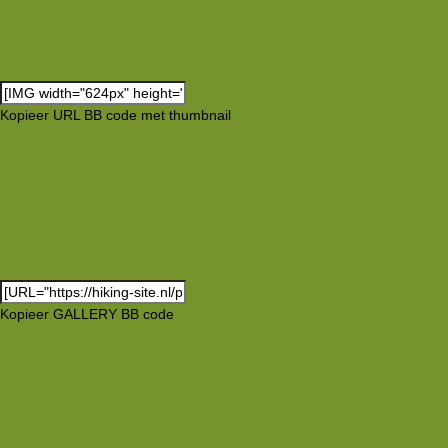
Kopieer URL BB code met thumbnail
Kopieer GALLERY BB code