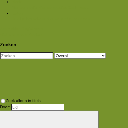
Media
Nieuwe media
Nieuwe reacties
Zoek media
Leden
Huidige bezoekers
Nieuwe profiel berichten
Aanmelden
Registreren
Wat is er nieuw
Zoeken
Zoeken
Zoek alleen in titels
Door: