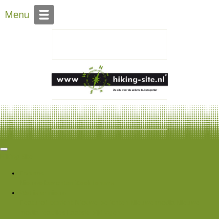
Over Hiking-site.nl
Menu
Hiking Site
Forums
Nieuwe berichten
Zoek forums
Wat is er nieuw
Featured content
Nieuwe berichten
Nieuwe media
Nieuwe
media reacties
Laatste bijdragen