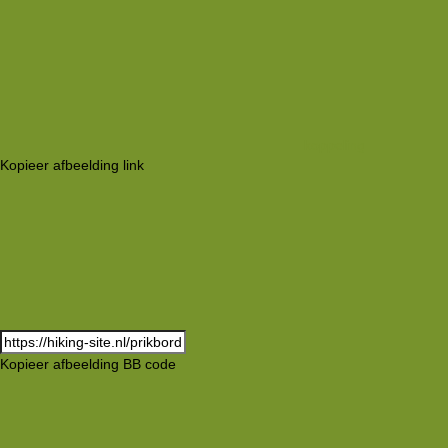
koppeling
Kopieer afbeelding link
Kopieer afbeelding BB code