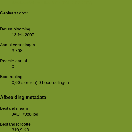
WeekendWinterHike 2007 (09/12-02-2007)
Geplaatst door
JAO
Datum plaatsing
13 feb 2007
Aantal vertoningen
3.708
Reactie aantal
0
Beoordeling
0,00 ster(ren)
0 beoordelingen
Afbeelding metadata
Bestandsnaam
JAO_7988.jpg
Bestandsgrootte
319,9 KB