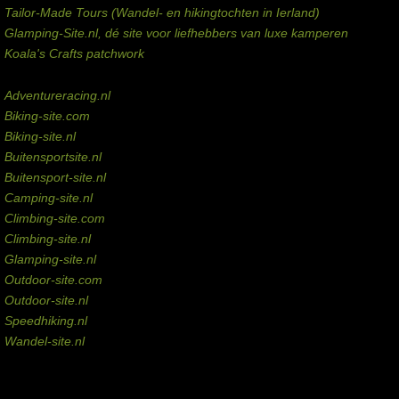
Tailor-Made Tours (Wandel- en hikingtochten in Ierland)
Glamping-Site.nl, dé site voor liefhebbers van luxe kamperen
Koala's Crafts patchwork
Domeinen te koop
Adventureracing.nl
Biking-site.com
Biking-site.nl
Buitensportsite.nl
Buitensport-site.nl
Camping-site.nl
Climbing-site.com
Climbing-site.nl
Glamping-site.nl
Outdoor-site.com
Outdoor-site.nl
Speedhiking.nl
Wandel-site.nl
Commissie-links
Aankopen via deze links geven de beheerder een kleine commissie.