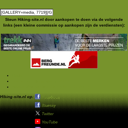
Steun Hiking-site.nl door aankopen te doen via de volgende
links (een kleine commissie op aankopen zijn de verdiensten):
Media
Foto's Club Hiking-site.nl (2007)
WeekendWinterHike 2007 (09/12-02-2007)
Hiking-site.nl op:
Facebook
Bluesky
Twitter
YouTube