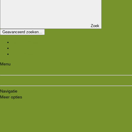
Zoek
Geavanceerd zoeken…
Nieuwe media
Nieuwe reacties
Zoek media
Menu
Aanmelden
Registreren
Navigatie
Meer opties
Style variation