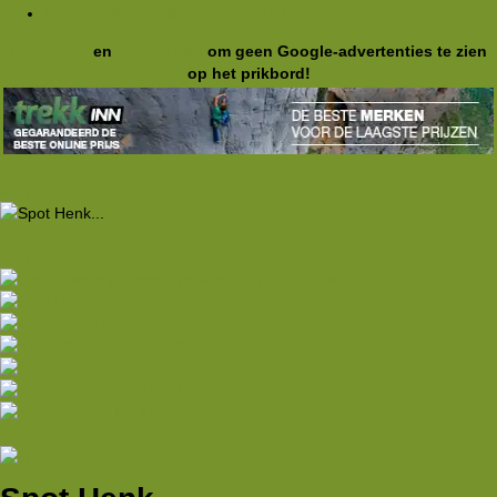
WeekendWinterHike 2007 (09/12-02-2007)
Registreer
en
meld je aan
om geen Google-advertenties te zien
op het prikbord!
Vorige
Volgende
Vorige
Volgende