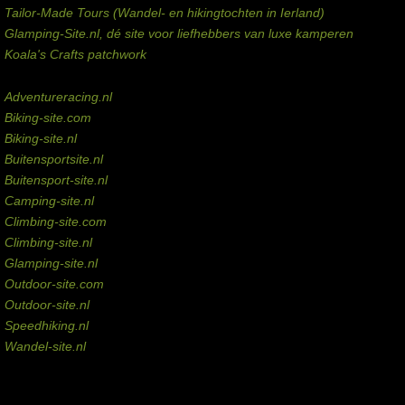
Tailor-Made Tours (Wandel- en hikingtochten in Ierland)
Glamping-Site.nl, dé site voor liefhebbers van luxe kamperen
Koala's Crafts patchwork
Domeinen te koop
Adventureracing.nl
Biking-site.com
Biking-site.nl
Buitensportsite.nl
Buitensport-site.nl
Camping-site.nl
Climbing-site.com
Climbing-site.nl
Glamping-site.nl
Outdoor-site.com
Outdoor-site.nl
Speedhiking.nl
Wandel-site.nl
Commissie-links
Aankopen via deze links geven de beheerder een kleine commissie.