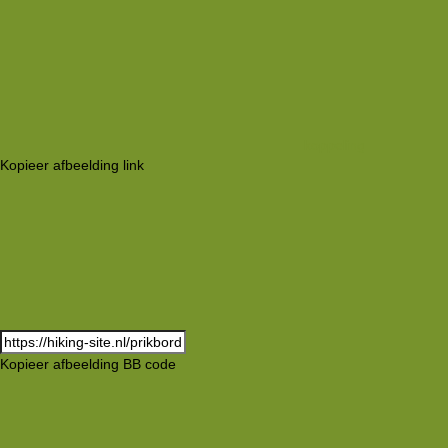
koppeling
Kopieer afbeelding link
Kopieer afbeelding BB code