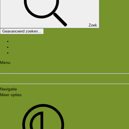
Zoek
Geavanceerd zoeken…
Nieuwe media
Nieuwe reacties
Zoek media
Menu
Aanmelden
Registreren
Navigatie
Meer opties
Style variation