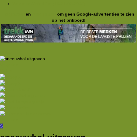
WeekendWinterHike (18-21-02-2005)
Registreer
en
meld je aan
om geen Google-advertenties te zien
op het prikbord!
Vorige
Volgende
Vorige
Volgende
S