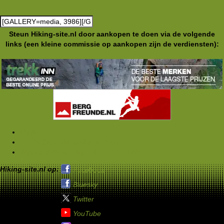
Steun Hiking-site.nl door aankopen te doen via de volgende
links (een kleine commissie op aankopen zijn de verdiensten):
Media
Foto's Club Hiking-site.nl (2005)
WeekendWinterHike (18-21-02-2005)
Hiking-site.nl op:
Facebook
Bluesky
Twitter
YouTube