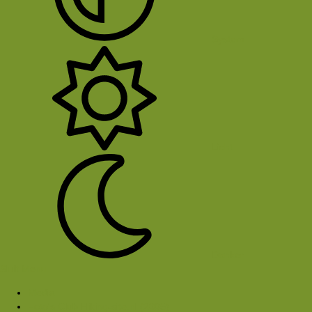
System
Licht
Donker
Sluit Menu
Media
Foto's Club Hiking-site.nl (2005)