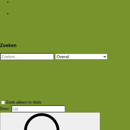
Media
Nieuwe media
Nieuwe reacties
Zoek media
Leden
Huidige bezoekers
Nieuwe profiel berichten
Aanmelden
Registreren
Wat is er nieuw
Zoeken
Zoeken
Zoek alleen in titels
Door: