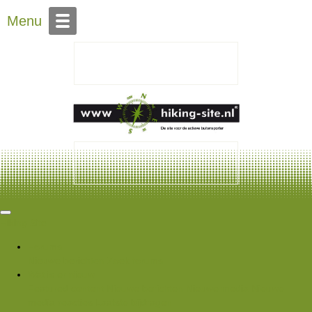
Over Hiking-site.nl
Menu
Hiking Site
Forums
Nieuwe berichten
Zoek forums
Wat is er nieuw
Featured content
Nieuwe berichten
Nieuwe media
Nieuwe
media reacties
Laatste bijdragen