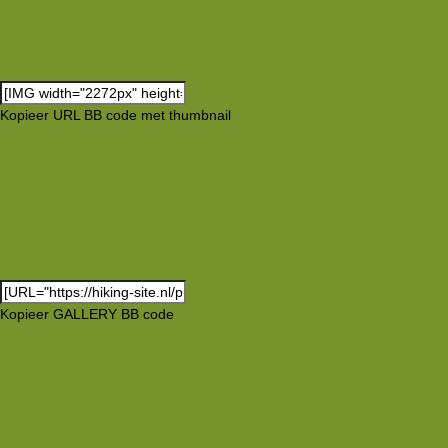
Kopieer URL BB code met thumbnail
Kopieer GALLERY BB code