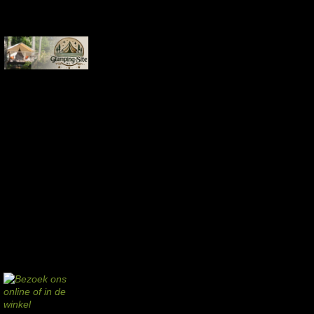
Aankopen via deze links geven de beheerder een kleine commissie.