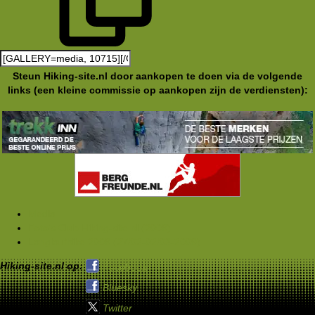
Steun Hiking-site.nl door aankopen te doen via de volgende
links (een kleine commissie op aankopen zijn de verdiensten):
Media
Foto's Club Hiking-site.nl (2009)
Langlaufhike 2009 (27/02-02/03-2009)
Hiking-site.nl op:
Facebook
Bluesky
Twitter