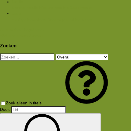
Media
Nieuwe media
Nieuwe reacties
Zoek media
Leden
Huidige bezoekers
Nieuwe profiel berichten
Aanmelden
Registreren
Wat is er nieuw
Zoeken
Zoeken
Zoek alleen in titels
Door: