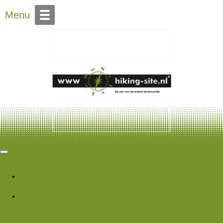
Over Hiking-site.nl
Menu
Hiking Site
Forums
Nieuwe berichten
Zoek forums
Wat is er nieuw
Featured content
Nieuwe berichten
Nieuwe media
Nieuwe
media reacties
Laatste bijdragen