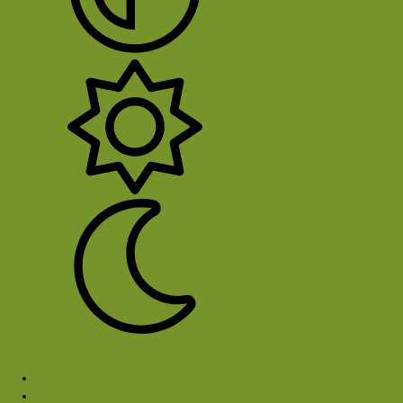
System
Licht
Donker
Sluit Menu
Media
Foto's Club Hiking-site.nl (2009)