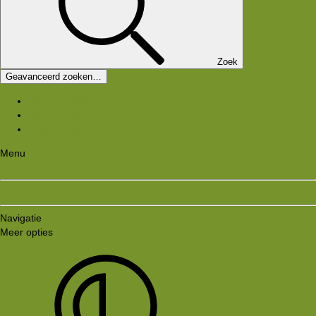
Zoek
Geavanceerd zoeken…
Nieuwe media
Nieuwe reacties
Zoek media
Menu
Aanmelden
Registreren
Navigatie
Meer opties
Style variation