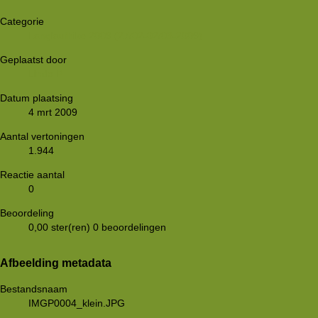
Categorie
Langlaufhike 2009 (27/02-02/03-2009)
Geplaatst door
Linda P.
Datum plaatsing
4 mrt 2009
Aantal vertoningen
1.944
Reactie aantal
0
Beoordeling
0,00 ster(ren)
0 beoordelingen
Afbeelding metadata
Bestandsnaam
IMGP0004_klein.JPG