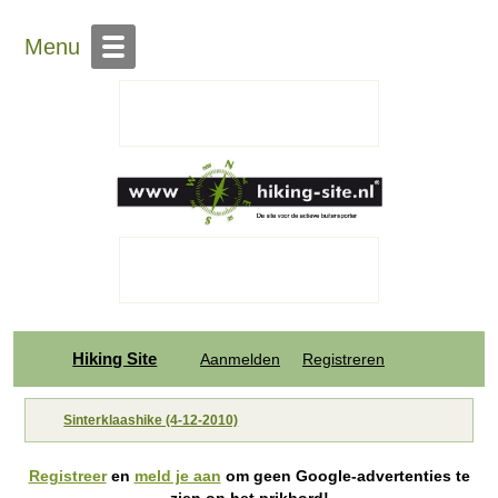
Menu
Hiking Site
Aanmelden
Registreren
Sinterklaashike (4-12-2010)
Registreer
en
meld je aan
om geen Google-advertenties te