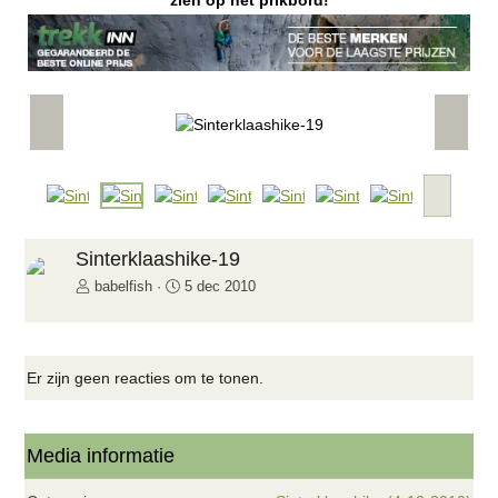
zien op het prikbord!
V
V
o
o
r
l
i
g
V
g
e
o
e
n
l
d
g
Sinterklaashike-19
e
e
babelfish
5 dec 2010
n
d
e
Er zijn geen reacties om te tonen.
Media informatie