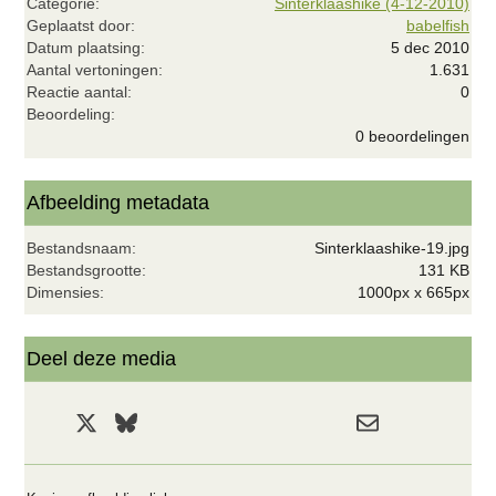
Categorie
Sinterklaashike (4-12-2010)
Geplaatst door
babelfish
Datum plaatsing
5 dec 2010
Aantal vertoningen
1.631
Reactie aantal
0
0
Beoordeling
,
0 beoordelingen
0
0
s
t
Afbeelding metadata
e
r
Bestandsnaam
Sinterklaashike-19.jpg
(
r
Bestandsgrootte
131 KB
e
Dimensies
1000px x 665px
n
)
Deel deze media
Facebook
X
Bluesky
LinkedIn
Reddit
Pinterest
Tumblr
WhatsApp
E-mail