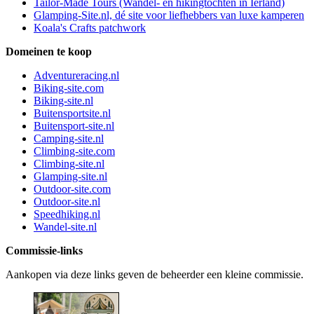
Tailor-Made Tours (Wandel- en hikingtochten in Ierland)
Glamping-Site.nl, dé site voor liefhebbers van luxe kamperen
Koala's Crafts patchwork
Domeinen te koop
Adventureracing.nl
Biking-site.com
Biking-site.nl
Buitensportsite.nl
Buitensport-site.nl
Camping-site.nl
Climbing-site.com
Climbing-site.nl
Glamping-site.nl
Outdoor-site.com
Outdoor-site.nl
Speedhiking.nl
Wandel-site.nl
Commissie-links
Aankopen via deze links geven de beheerder een kleine commissie.