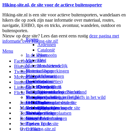
Hiking-site.nl, de site voor de actieve buitensporter
Hiking-site.nl is een site voor actieve buitensporters, wandelaars en
hikers die op zoek zijn naar informatie over materiaal, routes,
navigatie, EHBO, tips en tricks, avontuur, wandelen, outdoor en
buitensporten.
Nieuw op deze site? Lees dan eerst eens rustig
deze pagina met
Routes
informatie over Hiking-site.nl!
Ardennen
Catalonië
Menu
In de kijker
Pyreneeën
Materialen
Eifel
Facebook
Materialen-nieuws
Hondvriendelijk
Bluesky
Materiaal-besprekingen
Bestemmingen
Twitter
Prikbord (forum)
Materiaal-ervaringen
Andorra
Movescount
Goodies (winacties)
Boekrecensies
Deze site
Catalonië
Instagram
Club Hiking-site.nl
Buitensportwinkels
Zweden
Over mij
LinkedIn
Schrijfblok-artikelen
Buitensportwinkels in Nederland
Paalkamperen
Adverteren op deze site
Flickr
Virtuele exposities
Buitensportwinkels in Belgié
Navigatie
Thema-artikelen
Summit-vlaggen en Buffs in het wild
Jouw Hiking-site.nl
Fotoalbums
Online buitensportwinkels
EHBO
Andorra
Linken naar deze site
Materialen: kiezen en kopen
Reisboekhandels
Verzorging
Buitensportvacatures
Catalonië
Wijzigingen aan de site
Technieken
Thema-artikelen
Buitensportstageplaatsen
Sitemap
Zweden
Routes en Bestemmingen
Schrijfblokverhalen
Links
Nieuwsbrief
Service
Tips en Tricks
Zoeken op de site
Over Hiking-site.nl
Contact