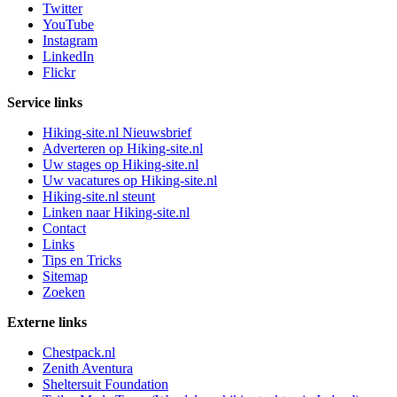
Twitter
YouTube
Instagram
LinkedIn
Flickr
Service links
Hiking-site.nl Nieuwsbrief
Adverteren op Hiking-site.nl
Uw stages op Hiking-site.nl
Uw vacatures op Hiking-site.nl
Hiking-site.nl steunt
Linken naar Hiking-site.nl
Contact
Links
Tips en Tricks
Sitemap
Zoeken
Externe links
Chestpack.nl
Zenith Aventura
Sheltersuit Foundation