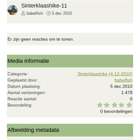
i
g
Sinterklaashike-11
g
e
babelfish
5 dec 2010
e
n
d
e
Er zijn geen reacties om te tonen.
Media informatie
Categorie
Sinterklaashike (4-12-2010)
Geplaatst door
babelfish
Datum plaatsing
5 dec 2010
Aantal vertoningen
1.478
Reactie aantal
0
0
Beoordeling
,
0 beoordelingen
0
0
s
t
Afbeelding metadata
e
r