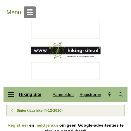
Menu
Hiking Site
Aanmelden
Registreren
Sinterklaashike (4-12-2010)
Registreer
en
meld je aan
om geen Google-advertenties te