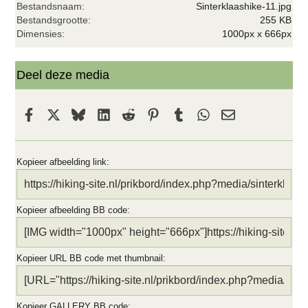
Bestandsnaam
Sinterklaashike-11.jpg
(
r
Bestandsgrootte
255 KB
e
Dimensies
1000px x 666px
n
)
Deel deze media
Facebook
X
Bluesky
LinkedIn
Reddit
Pinterest
Tumblr
WhatsApp
E-mail
Kopieer afbeelding link
Kopieer afbeelding BB code
Kopieer URL BB code met thumbnail
Kopieer GALLERY BB code