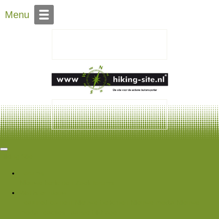
Over Hiking-site.nl
Menu
Hiking Site
Forums
Nieuwe berichten
Zoek forums
Wat is er nieuw
Featured content
Nieuwe berichten
Nieuwe media
Nieuwe
media reacties
Laatste bijdragen