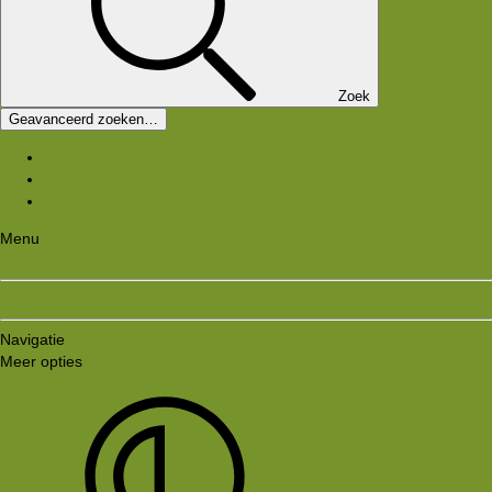
Zoek
Geavanceerd zoeken…
Nieuwe media
Nieuwe reacties
Zoek media
Menu
Aanmelden
Registreren
Navigatie
Meer opties
Style variation