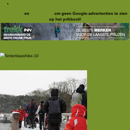
Sinterklaashike (4-12-2010)
Registreer
en
meld je aan
om geen Google-advertenties te zien
op het prikbord!
Vorige
Volgende
Vorige