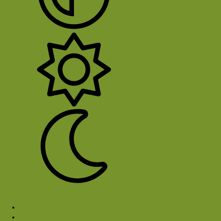
System
Licht
Donker
Sluit Menu
Media
Foto's Club Hiking-site.nl (2010)