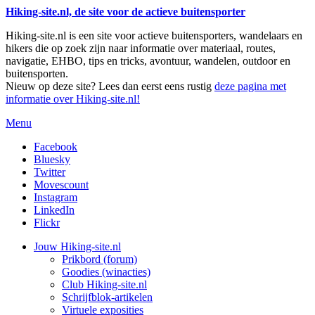
Hiking-site.nl, de site voor de actieve buitensporter
Hiking-site.nl is een site voor actieve buitensporters, wandelaars en
hikers die op zoek zijn naar informatie over materiaal, routes,
navigatie, EHBO, tips en tricks, avontuur, wandelen, outdoor en
buitensporten.
Nieuw op deze site? Lees dan eerst eens rustig
deze pagina met
informatie over Hiking-site.nl!
Menu
Facebook
Bluesky
Twitter
Movescount
Instagram
LinkedIn
Flickr
Jouw Hiking-site.nl
Prikbord (forum)
Goodies (winacties)
Club Hiking-site.nl
Schrijfblok-artikelen
Virtuele exposities