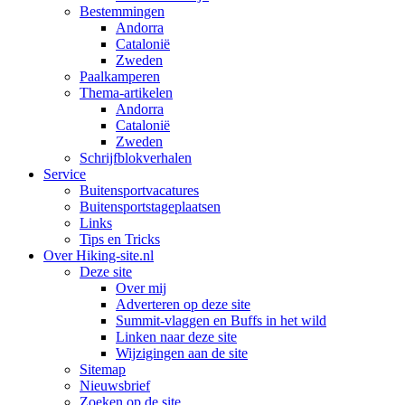
Bestemmingen
Andorra
Catalonië
Zweden
Paalkamperen
Thema-artikelen
Andorra
Catalonië
Zweden
Schrijfblokverhalen
Service
Buitensportvacatures
Buitensportstageplaatsen
Links
Tips en Tricks
Over Hiking-site.nl
Deze site
Over mij
Adverteren op deze site
Summit-vlaggen en Buffs in het wild
Linken naar deze site
Wijzigingen aan de site
Sitemap
Nieuwsbrief
Zoeken op de site