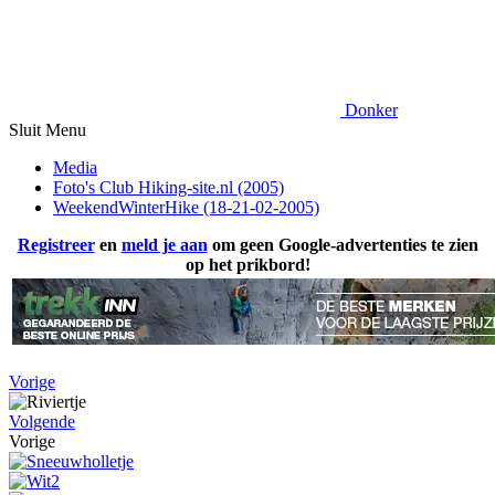
Donker
Sluit Menu
Media
Foto's Club Hiking-site.nl (2005)
WeekendWinterHike (18-21-02-2005)
Registreer
en
meld je aan
om geen Google-advertenties te zien
op het prikbord!
Vorige
Volgende
Vorige