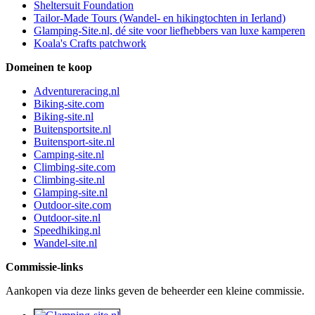
Sheltersuit Foundation
Tailor-Made Tours (Wandel- en hikingtochten in Ierland)
Glamping-Site.nl, dé site voor liefhebbers van luxe kamperen
Koala's Crafts patchwork
Domeinen te koop
Adventureracing.nl
Biking-site.com
Biking-site.nl
Buitensportsite.nl
Buitensport-site.nl
Camping-site.nl
Climbing-site.com
Climbing-site.nl
Glamping-site.nl
Outdoor-site.com
Outdoor-site.nl
Speedhiking.nl
Wandel-site.nl
Commissie-links
Aankopen via deze links geven de beheerder een kleine commissie.