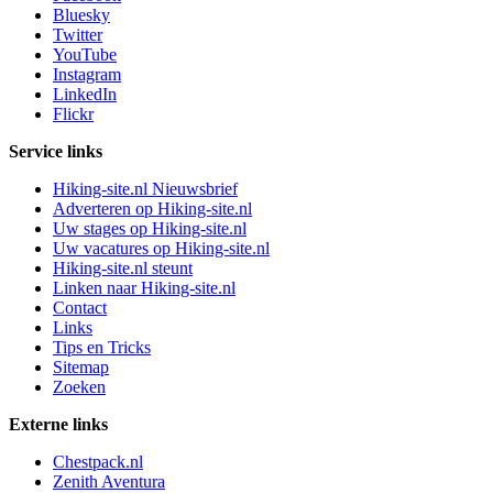
Bluesky
Twitter
YouTube
Instagram
LinkedIn
Flickr
Service links
Hiking-site.nl Nieuwsbrief
Adverteren op Hiking-site.nl
Uw stages op Hiking-site.nl
Uw vacatures op Hiking-site.nl
Hiking-site.nl steunt
Linken naar Hiking-site.nl
Contact
Links
Tips en Tricks
Sitemap
Zoeken
Externe links
Chestpack.nl
Zenith Aventura