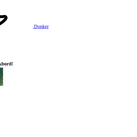
Donker
ikbord!