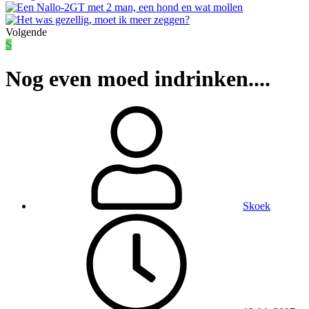
Volgende
S
Nog even moed indrinken....
Skoek