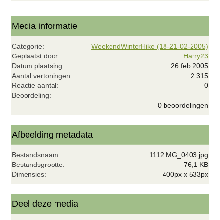
Media informatie
Categorie
WeekendWinterHike (18-21-02-2005)
Geplaatst door
Harry23
Datum plaatsing
26 feb 2005
Aantal vertoningen
2.315
Reactie aantal
0
0
Beoordeling
,
0 beoordelingen
0
0
s
t
Afbeelding metadata
e
r
Bestandsnaam
1112IMG_0403.jpg
(
r
Bestandsgrootte
76,1 KB
e
Dimensies
400px x 533px
n
)
Deel deze media