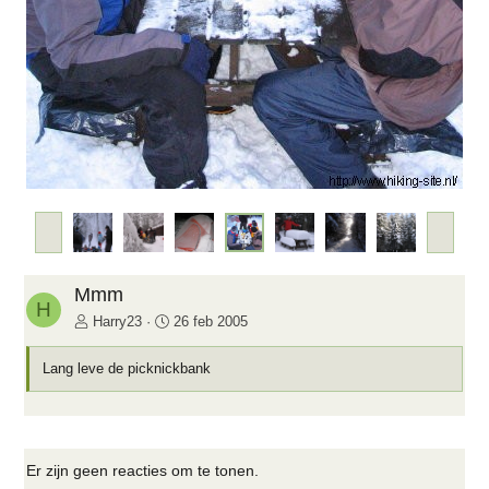
d
e
V
V
o
o
r
l
i
g
Mmm
H
g
e
Harry23
26 feb 2005
e
n
d
Lang leve de picknickbank
e
Er zijn geen reacties om te tonen.