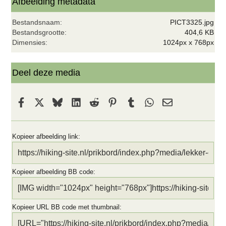
t
Afbeelding metadata
e
r
Bestandsnaam
PICT3325.jpg
(
r
Bestandsgrootte
404,6 KB
e
Dimensies
1024px x 768px
n
)
Deel deze media
Facebook
X
Bluesky
LinkedIn
Reddit
Pinterest
Tumblr
WhatsApp
E-mail
Kopieer afbeelding link
Kopieer afbeelding BB code
Kopieer URL BB code met thumbnail