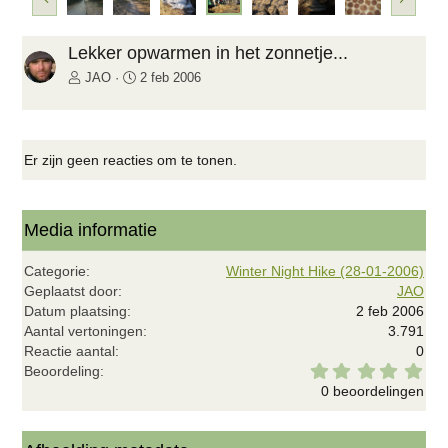
o
o
r
l
i
g
Lekker opwarmen in het zonnetje...
g
e
JAO
2 feb 2006
e
n
d
e
Er zijn geen reacties om te tonen.
Media informatie
Categorie
Winter Night Hike (28-01-2006)
Geplaatst door
JAO
Datum plaatsing
2 feb 2006
Aantal vertoningen
3.791
Reactie aantal
0
0
Beoordeling
,
0 beoordelingen
0
0
s