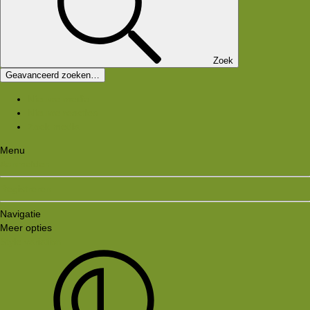
Zoek
Geavanceerd zoeken…
Nieuwe media
Nieuwe reacties
Zoek media
Menu
Aanmelden
Registreren
Navigatie
Meer opties
Style variation