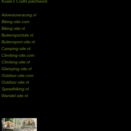
Koala's Crafts patchwork
Domeinen te koop
Adventureracing.nl
Biking-site.com
Biking-site.nl
Buitensportsite.nl
Buitensport-site.nl
Camping-site.nl
Climbing-site.com
Climbing-site.nl
Glamping-site.nl
Outdoor-site.com
Outdoor-site.nl
Speedhiking.nl
Wandel-site.nl
Commissie-links
Aankopen via deze links geven de beheerder een kleine commissie.