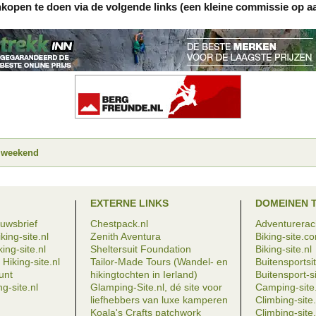
nkopen te doen via de volgende links (een kleine commissie op a
m weekend
EXTERNE LINKS
DOMEINEN 
euwsbrief
Chestpack.nl
Adventureraci
king-site.nl
Zenith Aventura
Biking-site.c
ing-site.nl
Sheltersuit Foundation
Biking-site.nl
Hiking-site.nl
Tailor-Made Tours (Wandel- en
Buitensportsit
eunt
hikingtochten in Ierland)
Buitensport-si
g-site.nl
Glamping-Site.nl, dé site voor
Camping-site.
liefhebbers van luxe kamperen
Climbing-sit
Koala's Crafts patchwork
Climbing-site.