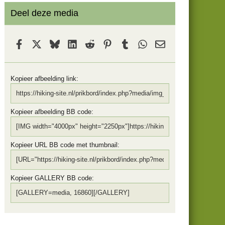
Deel deze media
Facebook
X
Bluesky
LinkedIn
Reddit
Pinterest
Tumblr
WhatsApp
E-mail
Kopieer afbeelding link
Kopieer afbeelding BB code
Kopieer URL BB code met thumbnail
Kopieer GALLERY BB code