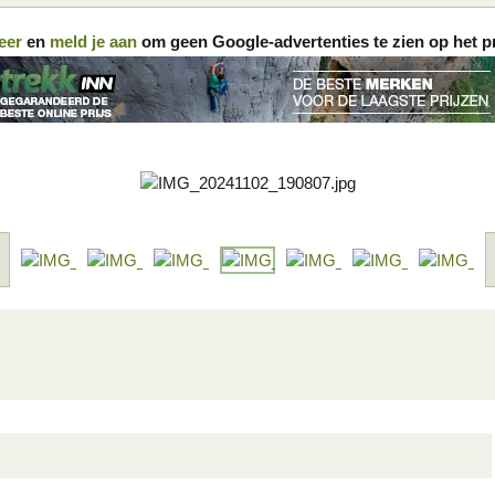
eer
en
meld je aan
om geen Google-advertenties te zien op het p
V
o
r
g
e