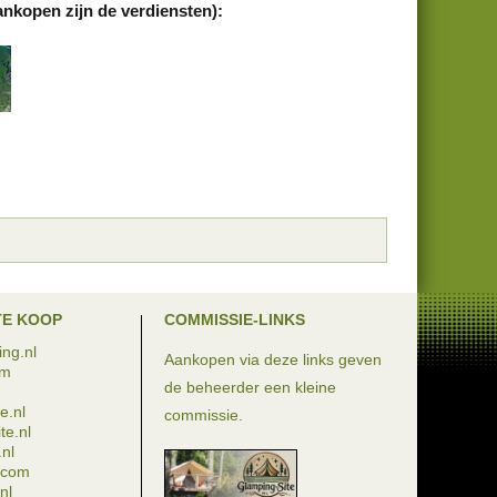
ankopen zijn de verdiensten):
TE KOOP
COMMISSIE-LINKS
ng.nl
Aankopen via deze links geven
om
de beheerder een kleine
e.nl
commissie.
te.nl
nl
e.com
nl