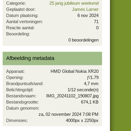
Categorie
25 jarig jubileum weekend
Geplaatst door
James Larner
Datum plaatsing
6 nov 2024
Aantal vertoningen
71
Reactie aantal
0
0
Beoordeling
,
0 beoordelingen
0
0
s
Afbeelding metadata
t
e
r
Apparaat
HMD Global Nokia XR20
(
Opening
ƒ/1.79
r
Brandpuntsafstand
4,7 mm
e
Belichtingstijd
1/12 seconde(n)
n
Bestandsnaam
IMG_20241102_190807.jpg
)
Bestandsgrootte
674,1 KB
Datum genomen
za, 02 november 2024 7:08 PM
Dimensies
4000px x 2250px