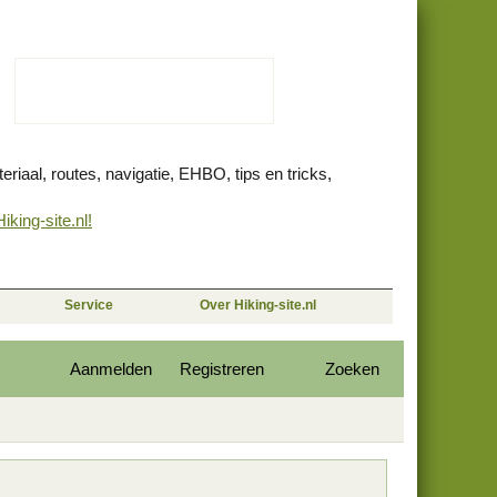
eriaal, routes, navigatie, EHBO, tips en tricks,
king-site.nl!
Service
Over Hiking-site.nl
Aanmelden
Registreren
Zoeken