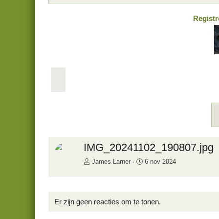
Registr
V
o
r
i
g
e
i
IMG_20241102_190807.jpg
James Larner
6 nov 2024
Er zijn geen reacties om te tonen.