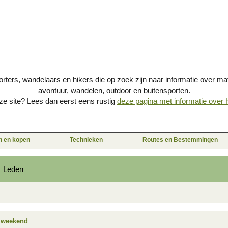
porters, wandelaars en hikers die op zoek zijn naar informatie over mat
avontuur, wandelen, outdoor en buitensporten.
e site? Lees dan eerst eens rustig
deze pagina met informatie over Hi
en en kopen
Technieken
Routes en Bestemmingen
Leden
m weekend