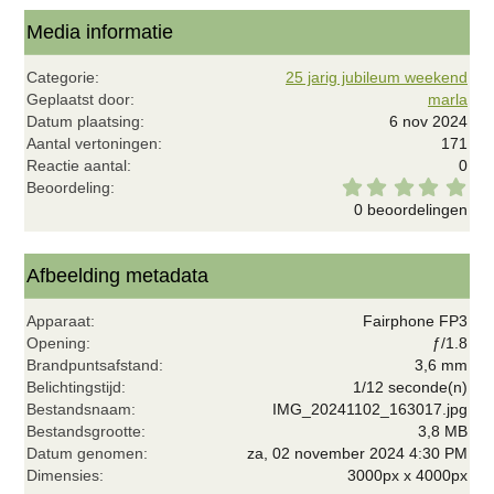
Media informatie
Categorie
25 jarig jubileum weekend
Geplaatst door
marla
Datum plaatsing
6 nov 2024
Aantal vertoningen
171
Reactie aantal
0
0
Beoordeling
,
0 beoordelingen
0
0
s
t
Afbeelding metadata
e
r
Apparaat
Fairphone FP3
(
r
Opening
ƒ/1.8
e
Brandpuntsafstand
3,6 mm
n
Belichtingstijd
1/12 seconde(n)
)
Bestandsnaam
IMG_20241102_163017.jpg
Bestandsgrootte
3,8 MB
Datum genomen
za, 02 november 2024 4:30 PM
Dimensies
3000px x 4000px