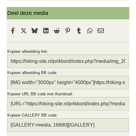
Deel deze media
Facebook
X
Bluesky
LinkedIn
Reddit
Pinterest
Tumblr
WhatsApp
E-mail
Kopieer afbeelding link
Kopieer afbeelding BB code
Kopieer URL BB code met thumbnail
Kopieer GALLERY BB code