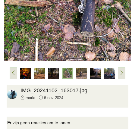
e
n
d
e
V
V
o
o
r
l
i
g
IMG_20241102_163017.jpg
g
e
marla
6 nov 2024
e
n
d
e
Er zijn geen reacties om te tonen.