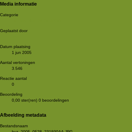
Media informatie
Categorie
Lichtjes-hike (28-05-2005)
Geplaatst door
hyz
Datum plaatsing
1 jun 2005
Aantal vertoningen
3.546
Reactie aantal
0
Beoordeling
0,00 ster(ren)
0 beoordelingen
Afbeelding metadata
Bestandsnaam
hyz_2005_0528_231930AA.JPG