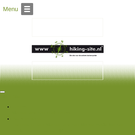
Over Hiking-site.nl
Menu
Hiking Site
Forums
Nieuwe berichten
Zoek forums
Wat is er nieuw
Featured content
Nieuwe berichten
Nieuwe media
Nieuwe
media reacties
Laatste bijdragen