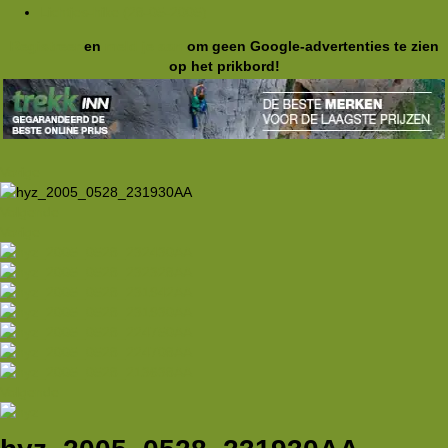
Lichtjes-hike (28-05-2005)
Registreer
en
meld je aan
om geen Google-advertenties te zien
op het prikbord!
Vorige
Volgende
Vorige
Volgende