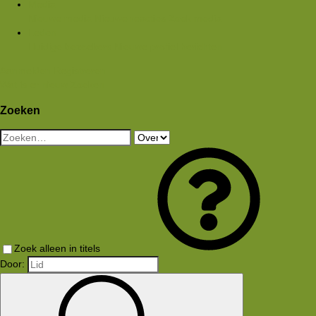
Media
Nieuwe media
Nieuwe reacties
Zoek media
Leden
Huidige bezoekers
Nieuwe profiel berichten
Aanmelden
Registreren
Wat is er nieuw
Zoeken
Zoeken
Zoek alleen in titels
Door: