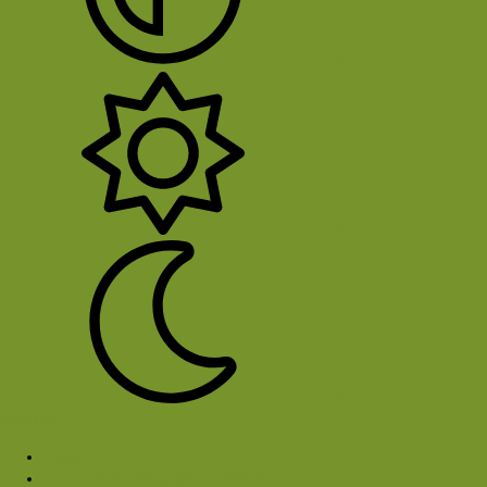
System
Licht
Donker
Sluit Menu
Media
Foto's Club Hiking-site.nl (2005)