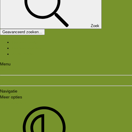
Zoek
Geavanceerd zoeken…
Nieuwe media
Nieuwe reacties
Zoek media
Menu
Aanmelden
Registreren
Navigatie
Meer opties
Style variation