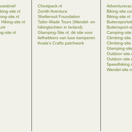
euwsbrief
Chestpack.nl
Adventureraci
king-site.nl
Zenith Aventura
Biking-site.c
ing-site.nl
Sheltersuit Foundation
Biking-site.nl
Hiking-site.nl
Tailor-Made Tours (Wandel- en
Buitensportsit
eunt
hikingtochten in Ierland)
Buitensport-si
g-site.nl
Glamping-Site.nl, dé site voor
Camping-site.
liefhebbers van luxe kamperen
Climbing-sit
Koala's Crafts patchwork
Climbing-site.
Glamping-site
Outdoor-site
Outdoor-site.
Speedhiking.
Wandel-site.n