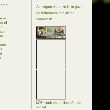
ng.nl
Aankopen via deze links geven
om
de beheerder een kleine
e.nl
commissie.
te.nl
nl
e.com
nl
.nl
.com
nl
nl
l