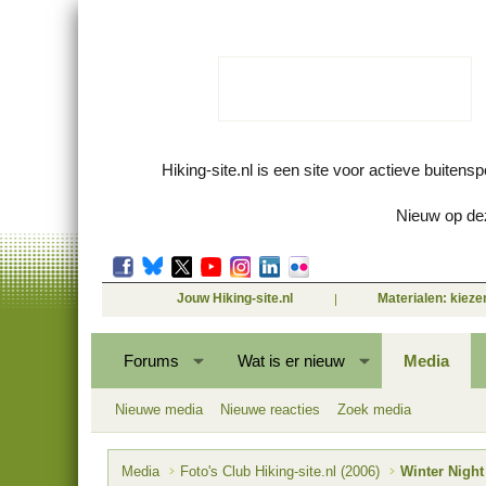
Hiking-site.nl is een site voor actieve buitens
Nieuw op dez
Jouw Hiking-site.nl
Materialen: kiez
Forums
Wat is er nieuw
Media
Nieuwe media
Nieuwe reacties
Zoek media
Media
Foto's Club Hiking-site.nl (2006)
Winter Night