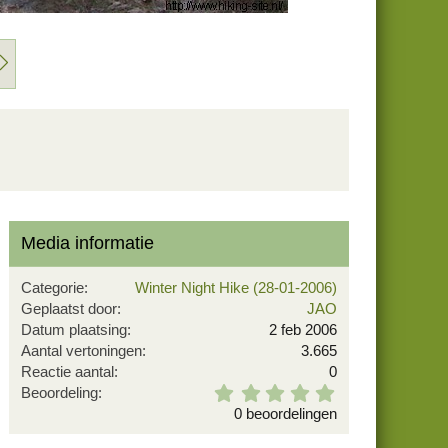
V
o
l
g
e
n
d
e
Media informatie
Categorie
Winter Night Hike (28-01-2006)
Geplaatst door
JAO
Datum plaatsing
2 feb 2006
Aantal vertoningen
3.665
Reactie aantal
0
0
Beoordeling
,
0 beoordelingen
0
0