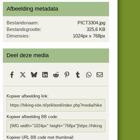
s
Afbeelding metadata
t
e
r
Bestandsnaam
PICT3304.jpg
(
Bestandsgrootte
325,6 KB
r
Dimensies
1024px x 768px
e
n
)
Deel deze media
Facebook
X
Bluesky
LinkedIn
Reddit
Pinterest
Tumblr
WhatsApp
E-mail
Kopieer afbeelding link
Kopieer afbeelding BB code
Kopieer URL BB code met thumbnail