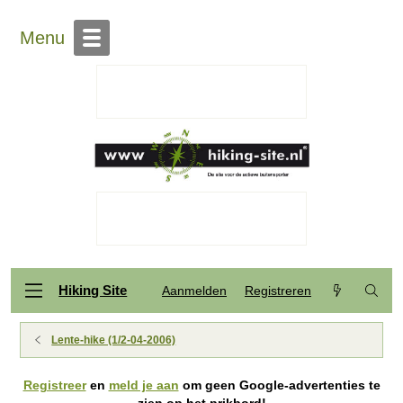
Menu
Hiking Site
Aanmelden
Registreren
Lente-hike (1/2-04-2006)
Registreer
en
meld je aan
om geen Google-advertenties te