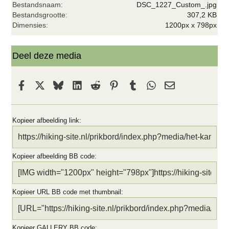
Bestandsnaam
DSC_1227_Custom_.jpg
(
r
Bestandsgrootte
307,2 KB
e
Dimensies
1200px x 798px
n
)
Deel deze media
Facebook
X
Bluesky
LinkedIn
Reddit
Pinterest
Tumblr
WhatsApp
E-mail
Kopieer afbeelding link
Kopieer afbeelding BB code
Kopieer URL BB code met thumbnail
Kopieer GALLERY BB code