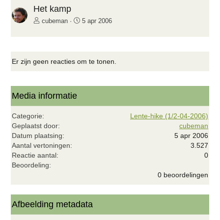
i
Het kamp
g
cubeman
5 apr 2006
e
Er zijn geen reacties om te tonen.
Media informatie
Categorie
Lente-hike (1/2-04-2006)
Geplaatst door
cubeman
Datum plaatsing
5 apr 2006
Aantal vertoningen
3.527
Reactie aantal
0
0
Beoordeling
,
0 beoordelingen
0
0
s
t
Afbeelding metadata
e
r