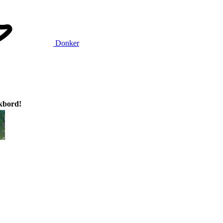
Donker
ikbord!