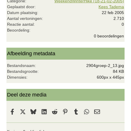
Categorie
WeekendWinterHike (18-21-02-2005)
Geplaatst door
Kees Tadema
Datum plaatsing
22 feb 2005
Aantal vertoningen
2.710
Reactie aantal
0
0
Beoordeling
,
0 beoordelingen
0
0
s
t
Afbeelding metadata
e
r
Bestandsnaam
2904groep-2_13.jpg
(
r
Bestandsgrootte
84 KB
e
Dimensies
600px x 445px
n
)
Deel deze media
Facebook
X
Bluesky
LinkedIn
Reddit
Pinterest
Tumblr
WhatsApp
E-mail