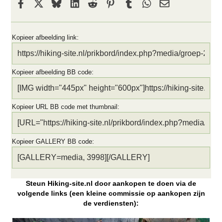
Facebook
X
Bluesky
LinkedIn
Reddit
Pinterest
Tumblr
WhatsApp
E-mail
Kopieer afbeelding link
Kopieer afbeelding BB code
Kopieer URL BB code met thumbnail
Kopieer GALLERY BB code
Steun Hiking-site.nl door aankopen te doen via de
volgende links (een kleine commissie op aankopen zijn
de verdiensten):