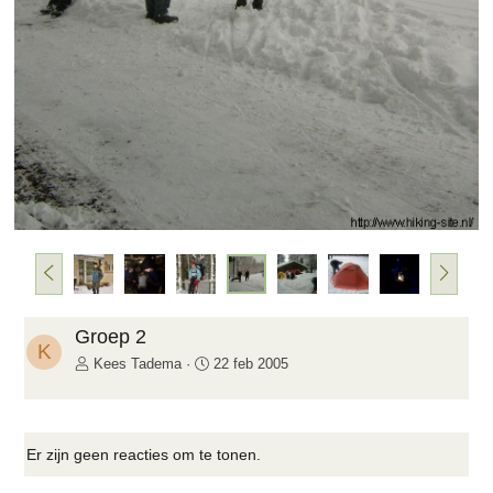
e
n
d
e
V
V
o
o
r
l
i
g
Groep 2
K
g
e
Kees Tadema
22 feb 2005
e
n
d
e
Er zijn geen reacties om te tonen.