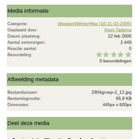
Media informatie
Categorie
WeekendWinterHike (18-21-02-2005)
Geplaatst door
Kees Tadema
Datum plaatsing
22 feb 2005
Aantal vertoningen
2.449
Reactie aantal
0
0
Beoordeling
,
0 beoordelingen
0
0
s
t
Afbeelding metadata
e
r
Bestandsnaam
2904groep-2_12.jpg
(
r
Bestandsgrootte
85,8 KB
e
Dimensies
445px x 600px
n
)
Deel deze media