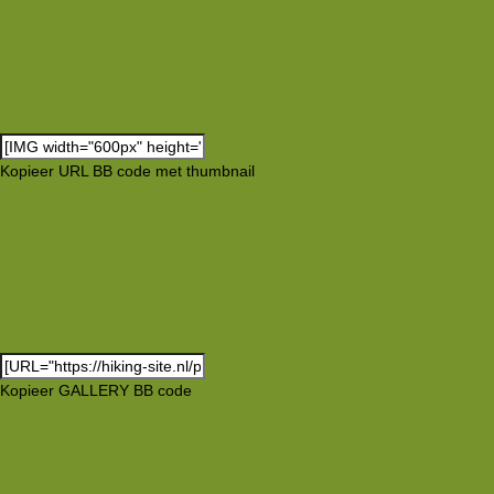
Kopieer URL BB code met thumbnail
Kopieer GALLERY BB code