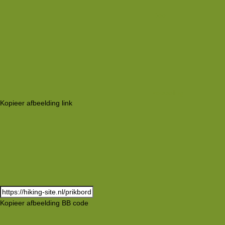
Deel
koppeling
Kopieer afbeelding link
Kopieer afbeelding BB code