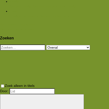
Media
Nieuwe media
Nieuwe reacties
Zoek media
Leden
Huidige bezoekers
Nieuwe profiel berichten
Aanmelden
Registreren
Wat is er nieuw
Zoeken
Zoeken
Zoek alleen in titels
Door: