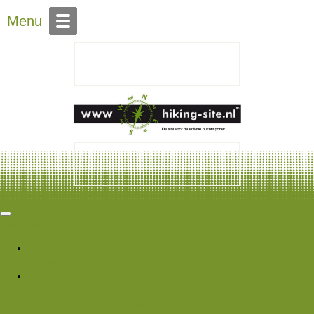
Over Hiking-site.nl
Menu
Hiking Site
Forums
Nieuwe berichten
Zoek forums
Wat is er nieuw
Featured content
Nieuwe berichten
Nieuwe media
Nieuwe
media reacties
Laatste bijdragen