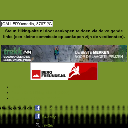
Steun Hiking-site.nl door aankopen te doen via de volgende
links (een kleine commissie op aankopen zijn de verdiensten):
Media
Foto's Club Hiking-site.nl (2007)
Nachthike 7 (13/14-10-2007)
Hiking-site.nl op:
Facebook
Bluesky
Twitter