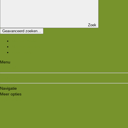
Zoek
Geavanceerd zoeken…
Nieuwe media
Nieuwe reacties
Zoek media
Menu
Aanmelden
Registreren
Navigatie
Meer opties
Style variation