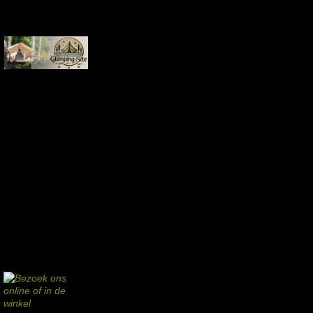
Aankopen via deze links geven de beheerder een kleine commissie.