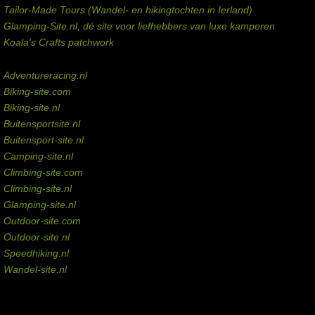
Tailor-Made Tours (Wandel- en hikingtochten in Ierland)
Glamping-Site.nl, dé site voor liefhebbers van luxe kamperen
Koala's Crafts patchwork
Domeinen te koop
Adventureracing.nl
Biking-site.com
Biking-site.nl
Buitensportsite.nl
Buitensport-site.nl
Camping-site.nl
Climbing-site.com
Climbing-site.nl
Glamping-site.nl
Outdoor-site.com
Outdoor-site.nl
Speedhiking.nl
Wandel-site.nl
Commissie-links
Aankopen via deze links geven de beheerder een kleine commissie.