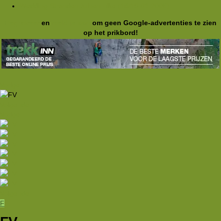
Wedding-StrandenDuinen-hike (18/19-03-2006)
Registreer
en
meld je aan
om geen Google-advertenties te zien
op het prikbord!
Vorige
Volgende
Vorige
Volgende
F