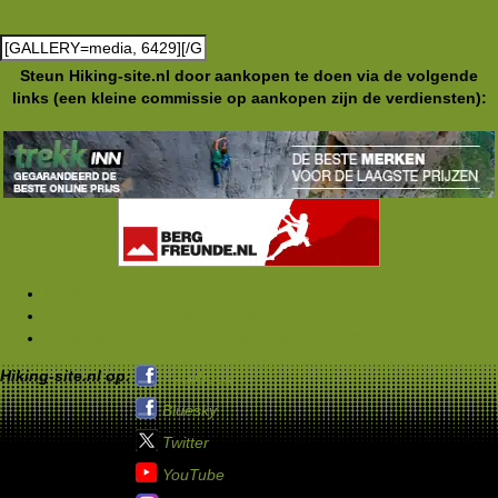
Steun Hiking-site.nl door aankopen te doen via de volgende
links (een kleine commissie op aankopen zijn de verdiensten):
Media
Foto's Club Hiking-site.nl (2006)
Wedding-StrandenDuinen-hike (18/19-03-2006)
Hiking-site.nl op:
Facebook
Bluesky
Twitter
YouTube