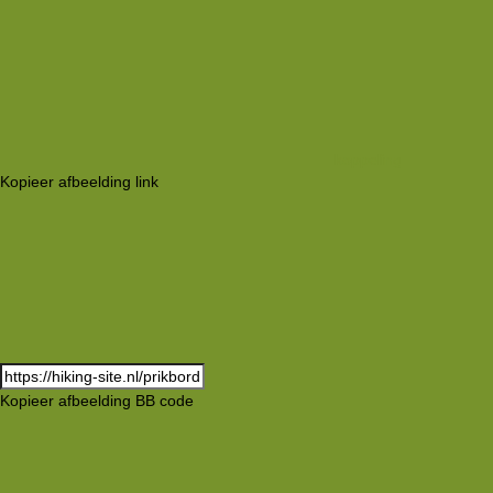
koppeling
Kopieer afbeelding link
Kopieer afbeelding BB code