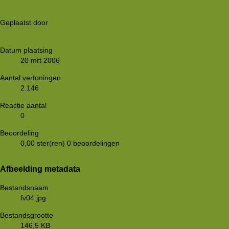
Wedding-StrandenDuinen-hike (18/19-03-2006)
Geplaatst door
FredV
Datum plaatsing
20 mrt 2006
Aantal vertoningen
2.146
Reactie aantal
0
Beoordeling
0,00 ster(ren)
0 beoordelingen
Afbeelding metadata
Bestandsnaam
fv04.jpg
Bestandsgrootte
146,5 KB