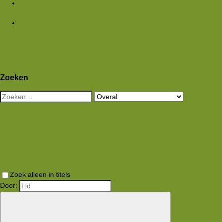
Media
Nieuwe media
Nieuwe reacties
Zoek media
Leden
Huidige bezoekers
Nieuwe profiel berichten
Aanmelden
Registreren
Wat is er nieuw
Zoeken
Zoeken
Zoek alleen in titels
Door: