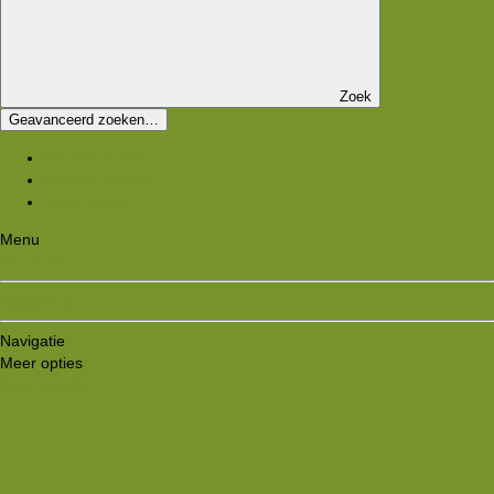
Zoek
Geavanceerd zoeken…
Nieuwe media
Nieuwe reacties
Zoek media
Menu
Aanmelden
Registreren
Navigatie
Meer opties
Style variation