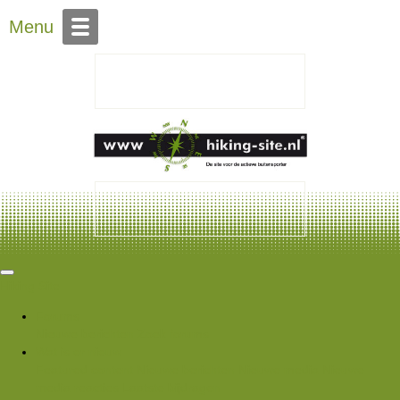
Over Hiking-site.nl
Menu
Hiking Site
Forums
Nieuwe berichten
Zoek forums
Wat is er nieuw
Featured content
Nieuwe berichten
Nieuwe media
Nieuwe
media reacties
Laatste bijdragen