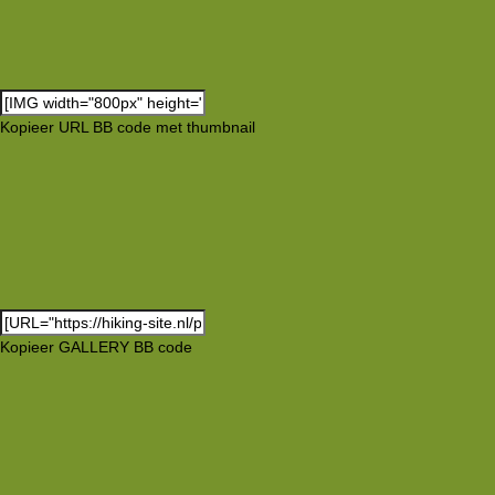
Kopieer URL BB code met thumbnail
Kopieer GALLERY BB code