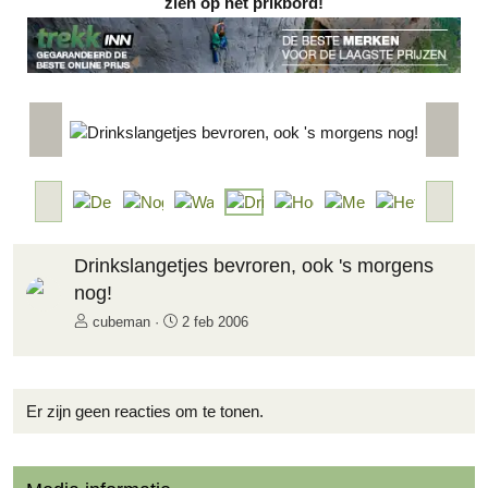
zien op het prikbord!
V
V
o
o
r
l
i
g
V
V
g
e
o
o
e
n
r
l
d
i
g
Drinkslangetjes bevroren, ook 's morgens
e
g
e
nog!
e
n
cubeman
2 feb 2006
d
e
Er zijn geen reacties om te tonen.