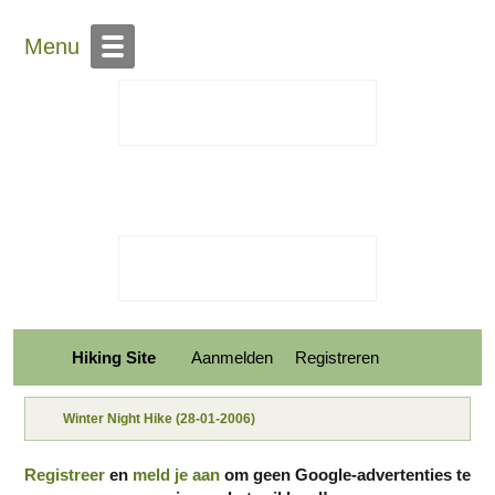
Over Hiking-site.nl
Contact
Menu
Hiking Site
Aanmelden
Registreren
Winter Night Hike (28-01-2006)
Registreer
en
meld je aan
om geen Google-advertenties te