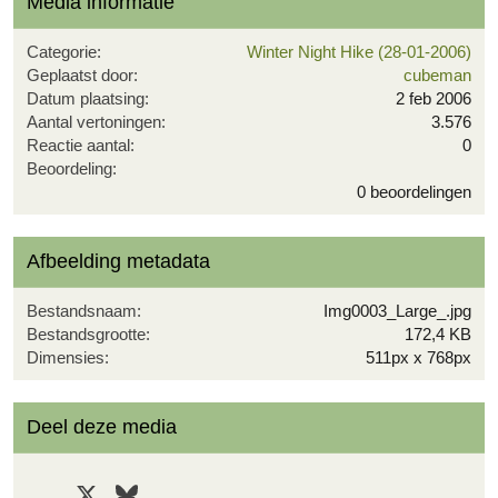
Media informatie
Categorie
Winter Night Hike (28-01-2006)
Geplaatst door
cubeman
Datum plaatsing
2 feb 2006
Aantal vertoningen
3.576
Reactie aantal
0
0
Beoordeling
,
0 beoordelingen
0
0
s
Afbeelding metadata
t
e
r
Bestandsnaam
Img0003_Large_.jpg
(
Bestandsgrootte
172,4 KB
r
Dimensies
511px x 768px
e
n
)
Deel deze media
Facebook
X
Bluesky
LinkedIn
Reddit
Pinterest
Tumblr
WhatsApp
E-mail