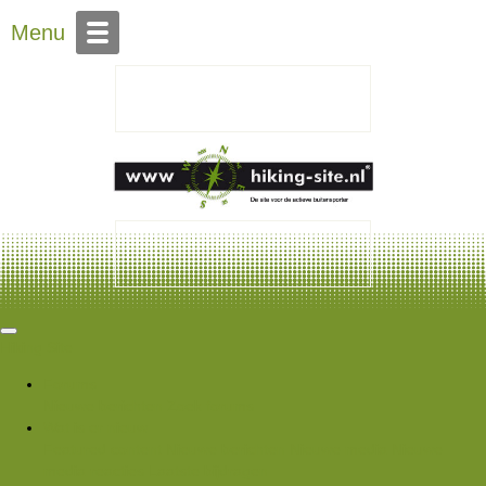
Over Hiking-site.nl
Menu
Hiking Site
Forums
Nieuwe berichten
Zoek forums
Wat is er nieuw
Featured content
Nieuwe berichten
Nieuwe media
Nieuwe
media reacties
Laatste bijdragen