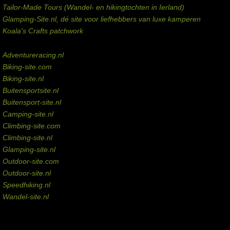
Tailor-Made Tours (Wandel- en hikingtochten in Ierland)
Glamping-Site.nl, dé site voor liefhebbers van luxe kamperen
Koala's Crafts patchwork
Domeinen te koop
Adventureracing.nl
Biking-site.com
Biking-site.nl
Buitensportsite.nl
Buitensport-site.nl
Camping-site.nl
Climbing-site.com
Climbing-site.nl
Glamping-site.nl
Outdoor-site.com
Outdoor-site.nl
Speedhiking.nl
Wandel-site.nl
Commissie-links
Aankopen via deze links geven de beheerder een kleine commissie.