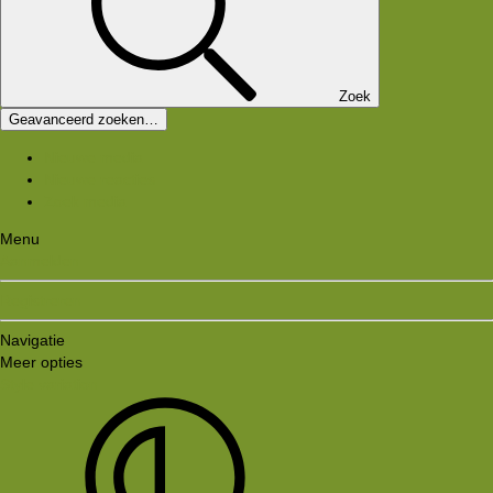
Zoek
Geavanceerd zoeken…
Nieuwe media
Nieuwe reacties
Zoek media
Menu
Aanmelden
Registreren
Navigatie
Meer opties
Style variation