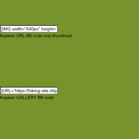
Kopieer URL BB code met thumbnail
Kopieer GALLERY BB code