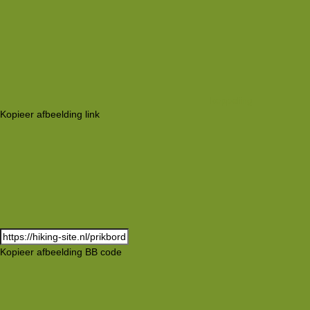
koppeling
Kopieer afbeelding link
Kopieer afbeelding BB code