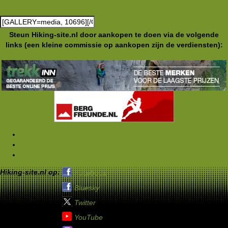
Steun Hiking-site.nl door aankopen te doen via de volgende
links (een kleine commissie op aankopen zijn de verdiensten):
Media
Foto's Club Hiking-site.nl (2009)
Langlaufhike 2009 (27/02-02/03-2009)
Hiking-site.nl op:
Facebook
Bluesky
Twitter
YouTube