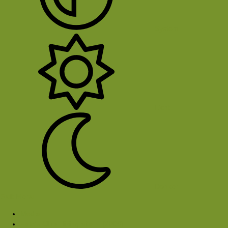
System
Licht
Donker
Sluit Menu
Media
Foto's Club Hiking-site.nl (2009)