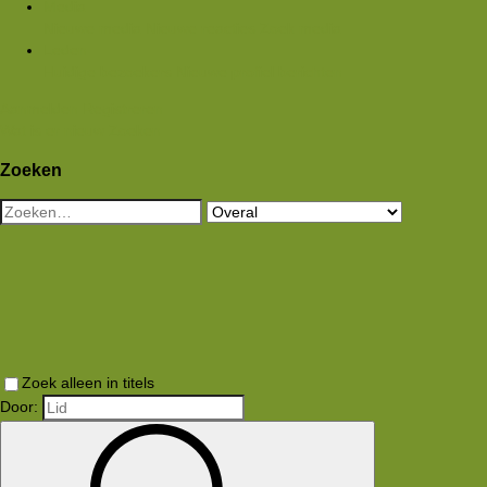
Media
Nieuwe media
Nieuwe reacties
Zoek media
Leden
Huidige bezoekers
Nieuwe profiel berichten
Aanmelden
Registreren
Wat is er nieuw
Zoeken
Zoeken
Zoek alleen in titels
Door: