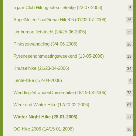
5 jaar Club Hiking-site.nl etentje (22-07-2006)
6
AppelNotenPlaatGebakHike06 (01/02-07-2006)
36
Limburgse fietstocht (24/25-06-2006)
25
Pinksterwandeling (3/4-06-2006)
26
Pyreneeënontmoetingsweekend (13-05-2006)
18
Knutselhike (21/23-04-2006)
34
Lente-hike (1/2-04-2006)
9
Wedding-StrandenDuinen-hike (18/19-03-2006)
78
Weekend Winter Hike (17/20-02-2006)
87
Winter Night Hike (28-01-2006)
27
OC-hike 2006 (14/15-01-2006)
36