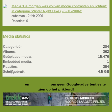
Media 'De morgen was vol van mooie contrasten en lichten!'
in categorie 'Winter Night Hike (28-01-2006)'
cubeman
2 feb 2006
Reacties: 0
Media statistics
Categorieën
204
Albums
362
Geüploade media
15.476
Embedded media
1
Reacties
384
Schrijfgebruik
4,5 GB
Registreer
en
meld je aan
om geen Google-advertenties te
zien op het prikbord!