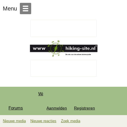
Over Hiking-site.nl
Menu
Wat is er nieuw
Forums
Media
Leden
Aanmelden
Registreren
Nieuwe media
Nieuwe reacties
Zoek media