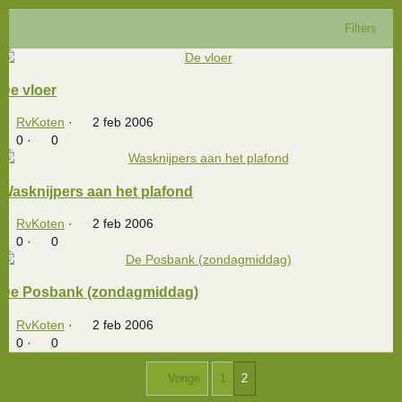
Filters
De vloer
RvKoten
2 feb 2006
0
0
Wasknijpers aan het plafond
RvKoten
2 feb 2006
0
0
De Posbank (zondagmiddag)
RvKoten
2 feb 2006
0
0
Vorige
1
2