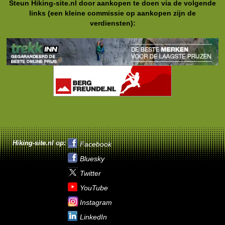
Steun Hiking-site.nl door aankopen te doen via de volgende
links (een kleine commissie op aankopen zijn de
verdiensten):
Foto's Club Hiking-site.nl (2006)
Hiking-site.nl op:
Facebook
Bluesky
Twitter
YouTube
Instagram
LinkedIn