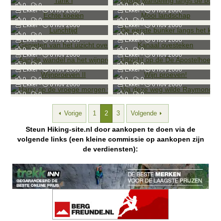
Echte koeien
Mooi landschap
0
0
0
0
Ekkel
6 nov 2006
Ekkel
6 nov 2006
Lunchtijd
De eerste bunker langs het kanaal
0
0
0
0
Ekkel
6 nov 2006
Ekkel
6 nov 2006
Genieten van het uizicht over het kanaal op de brug
Kanaal ovesteken
0
0
0
0
Ekkel
6 nov 2006
Ekkel
6 nov 2006
Aan de wandel na het wijnproeven
Uitzicht op de De Apostelhoeve
0
0
0
0
Ekkel
6 nov 2006
Ekkel
6 nov 2006
Wijnproeven II
Wijn proeven!
0
0
0
0
Ekkel
6 nov 2006
Ekkel
6 nov 2006
Harry op de vroege morgen wijn aan het proeven
Via deze weg wilde Raymond met de auto omhoog
0
0
0
0
Ekkel
6 nov 2006
Ekkel
6 nov 2006
0
0
0
0
Vorige
1
2
3
Volgende
Steun Hiking-site.nl door aankopen te doen via de
volgende links (een kleine commissie op aankopen zijn
de verdiensten):