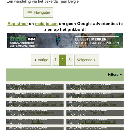
Een wandeling via het Jekerdal naar België
Navigatie
Registreer
en
meld je aan
om geen Google-advertenties te
zien op het prikbord!
Vorige
1
2
3
Volgende
Filters
Sommige auto's zijn gewoon minder geschikt voor offroad
Even een bodempje leggen...
Harry23
6 nov 2006
Harry23
6 nov 2006
Allemaal wijn in wording
Welkomstcommissie Apostelhoeve
0
0
0
0
Harry23
6 nov 2006
Harry23
6 nov 2006
Nachthike met vollemaan met uitzicht op Maastricht
Ali aan het grottenbier
0
0
0
0
Ekkel
6 nov 2006
Ekkel
6 nov 2006
Ere begraafplaats
Tank III
0
0
0
0
Ekkel
6 nov 2006
Ekkel
6 nov 2006
Tank II
De bunker veroverd!
0
0
0
0
Ekkel
6 nov 2006
Ekkel
6 nov 2006
Tank I
Mooie wandeling langs de bunkers
0
0
0
0
Ekkel
6 nov 2006
Ekkel
6 nov 2006