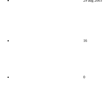
29 aug 2003
16
0