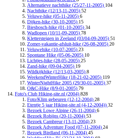
Alternatieve nachthike (25/27-11-2005)
104
Nachthike (12/13-11-2005)
52
Veluwe-hike (05-11-2005)
6
Dijken-hike (30-10-2005)
15
Biesbosch-hike (01-10-2005)
34
Wadlopen (10/11-09-2005)
78
Klettersteigen in Zeeland (03/04-09-2005)
51
Zomer-vakantie-afsluit-hike (26-08-2005)
20
Veluwehike (10-07-2005)
23
Spontane Hike (05-06-2005)
10
Lichtjes-hike (28-05-2005)
25
Zand-hike (09-04-2005)
19
Wildkijkhike (12/13-03-2005)
8
WeekendWinterHike (18-21-02-2005)
119
WinterNightHike 2005 (29/30-01-2005)
37
O&C-Hike (8/9-01-2005)
79
Foto's Club Hiking-site.nl (2004)
828
Foto/Klim gebeuren (12-12-2004)
28
Etentje 5 jaar Hiking-site.nl (4-12-2004))
32
Bezoek Lowe Alpine (26-11-2004)
6
Bezoek Robijns (20-11-2004)
53
Bezoek Cambreur (13-11-2004)
23
Bezoek Adventure Food (07-11-2004)
24
Bezoek Birdland (06-11-2004)
45