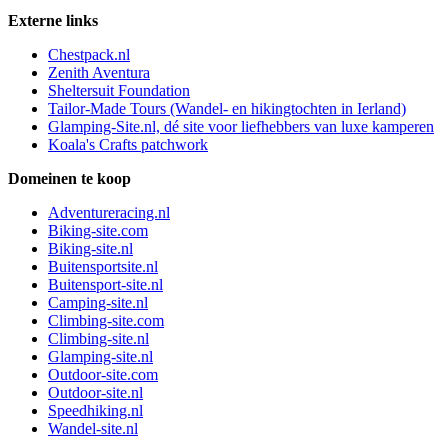
Externe links
Chestpack.nl
Zenith Aventura
Sheltersuit Foundation
Tailor-Made Tours (Wandel- en hikingtochten in Ierland)
Glamping-Site.nl, dé site voor liefhebbers van luxe kamperen
Koala's Crafts patchwork
Domeinen te koop
Adventureracing.nl
Biking-site.com
Biking-site.nl
Buitensportsite.nl
Buitensport-site.nl
Camping-site.nl
Climbing-site.com
Climbing-site.nl
Glamping-site.nl
Outdoor-site.com
Outdoor-site.nl
Speedhiking.nl
Wandel-site.nl