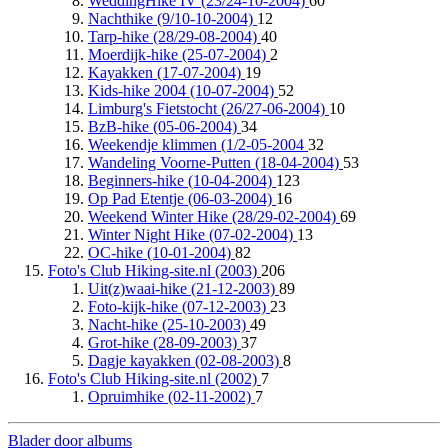
WeddingHike IV (23/24-10-2004)
60
Nachthike (9/10-10-2004)
12
Tarp-hike (28/29-08-2004)
40
Moerdijk-hike (25-07-2004)
2
Kayakken (17-07-2004)
19
Kids-hike 2004 (10-07-2004)
52
Limburg's Fietstocht (26/27-06-2004)
10
BzB-hike (05-06-2004)
34
Weekendje klimmen (1/2-05-2004
32
Wandeling Voorne-Putten (18-04-2004)
53
Beginners-hike (10-04-2004)
123
Op Pad Etentje (06-03-2004)
16
Weekend Winter Hike (28/29-02-2004)
69
Winter Night Hike (07-02-2004)
13
OC-hike (10-01-2004)
82
Foto's Club Hiking-site.nl (2003)
206
Uit(z)waai-hike (21-12-2003)
89
Foto-kijk-hike (07-12-2003)
23
Nacht-hike (25-10-2003)
49
Grot-hike (28-09-2003)
37
Dagje kayakken (02-08-2003)
8
Foto's Club Hiking-site.nl (2002)
7
Opruimhike (02-11-2002)
7
Blader door albums