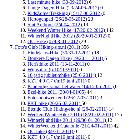
Last minute hike (30-09-2012)
6
Lange Dagen Hike (23/24-06-2012)
0
KidsZomerTrekking (15/17-06-2012)
0
Hertogenpad (26/28-05-2012)
23
Sint Anthonis(2/4-04-2012)
19
Weekend Winter Hike (17/20-02-2012)
142
WinterNightHike 2012 (28/29-01-2012)
0
OC-Hike (07/08-01-2012)
29
Foto's Club Hiking-site.nl (2011)
356
Eindejaars-Hike (30/31-12-2011)
18
Donkere Dagen Hike (19/20-11-2011)
6
Herfsthike 2011 (13-11-2011)
0
Wijnsafari (6-10/10/2011)
0
10-jarig jubileumhike (25-6-2011))
12
KZT 4.0 (17 t/m19 juni 2011)
0
Kinderdijk vanaf het water (14/15-05-2011)
0
Ezel-hike 2011 (30/04-01/05)
44
Fotoshootweekend (26/27-03-2011)
3
PKT-hike (26/26-03-2011)
50
Etentje Club Hiking-site.nl (26-02-2011)
14
WeekendWinterHike 2011 (18/21-02-2011)
155
WinterNightHike 2011 (29/30-01-2011)
12
WinterWeekend Catalonie (21/24-01-2011)
42
OC-hike (8/9-01-2011)
0
KZT 4.0 (17 t/m19 juni 2011)
0