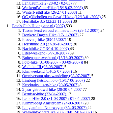
Langlaufhike 2 (28-02 / 02-03)
77
WeekendWinterHike (15/18-02-2008)
65
WinterNightHike (26/27-01-2008)
11
OC (Oliebollen en Cava) Hike - (12/13-01-2008)
25
Herfsthike 3.5 (22/23-11-2008)
30
Foto's Club Hiking-site.nl (2007)
593
Tussen kerst en oud en nieuw hike (29-12-2007)
24
Donkere Dagen Hike (17-11-2007)
27
Proeverij-hike (03/11/2007)
19
Herfsthike 2.0 (27/28-10-2007)
30
Nachthike 7 (13/14-10-2007)
43
Eifel-weekend (5/7-10-2007)
39
Buitensport-weekend (15/16-09-2007)
30
Foto-hike (31-08-2007 - 03-09-2007))
84
Wadhike III (03-08-2007)
5
Klimweekend (14/15-07-2007)
16
Omniversum plus wandeling (08-07-2007)
5
Limburg fietstocht 6.0 (15/17-06-2007)
22
Kreekraksluizen-hike (20-05-2007)
8
5-jaar-getrouwd-hike (28/30-04-2007
77
Bernisse-hike (22-04-2007)
17
Lente Hike 2.0 (31-03-2007 / 01-04-2007)
28
Klimmiddag Amsterdam (24-03-2007)
20
Langlaufenin Noorwegen (3/4-03-2007)
22
WeekendWinterHike 2007 (09/12-02-2007)
16