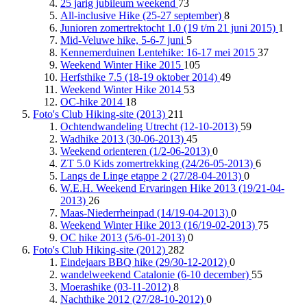
25 jarig jubileum weekend
73
All-inclusive Hike (25-27 september)
8
Junioren zomertrektocht 1.0 (19 t/m 21 juni 2015)
1
Mid-Veluwe hike, 5-6-7 juni
5
Kennemerduinen Lentehike: 16-17 mei 2015
37
Weekend Winter Hike 2015
105
Herfsthike 7.5 (18-19 oktober 2014)
49
Weekend Winter Hike 2014
53
OC-hike 2014
18
Foto's Club Hiking-site (2013)
211
Ochtendwandeling Utrecht (12-10-2013)
59
Wadhike 2013 (30-06-2013)
45
Weekend orienteren (1/2-06-2013)
0
ZT 5.0 Kids zomertrekking (24/26-05-2013)
6
Langs de Linge etappe 2 (27/28-04-2013)
0
W.E.H. Weekend Ervaringen Hike 2013 (19/21-04-
2013)
26
Maas-Niederrheinpad (14/19-04-2013)
0
Weekend Winter Hike 2013 (16/19-02-2013)
75
OC hike 2013 (5/6-01-2013)
0
Foto's Club Hiking-site (2012)
282
Eindejaars BBQ hike (29/30-12-2012)
0
wandelweekend Catalonie (6-10 december)
55
Moerashike (03-11-2012)
8
Nachthike 2012 (27/28-10-2012)
0