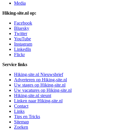
Media
Hiking-site.nl op:
Facebook
Bluesky
Twitter
YouTube
Instagram
LinkedIn
Flickr
Service links
Hiking-site.nl Nieuwsbrief
Adverteren op Hiking-site.nl
Uw stages op Hiking-site.nl
Uw vacatures op Hiking-site.nl
Hiking-site.nl steunt
Linken naar Hiking-site.nl
Contact
Links
Tips en Tricks
Sitemap
Zoeken