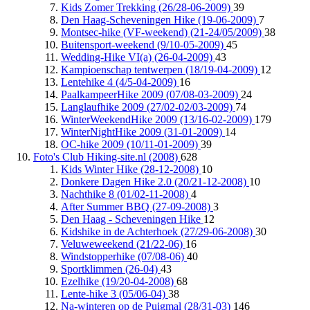
Kids Zomer Trekking (26/28-06-2009)
39
Den Haag-Scheveningen Hike (19-06-2009)
7
Montsec-hike (VF-weekend) (21-24/05/2009)
38
Buitensport-weekend (9/10-05-2009)
45
Wedding-Hike VI(a) (26-04-2009)
43
Kampioenschap tentwerpen (18/19-04-2009)
12
Lentehike 4 (4/5-04-2009)
16
PaalkampeerHike 2009 (07/08-03-2009)
24
Langlaufhike 2009 (27/02-02/03-2009)
74
WinterWeekendHike 2009 (13/16-02-2009)
179
WinterNightHike 2009 (31-01-2009)
14
OC-hike 2009 (10/11-01-2009)
39
Foto's Club Hiking-site.nl (2008)
628
Kids Winter Hike (28-12-2008)
10
Donkere Dagen Hike 2.0 (20/21-12-2008)
10
Nachthike 8 (01/02-11-2008)
4
After Summer BBQ (27-09-2008)
3
Den Haag - Scheveningen Hike
12
Kidshike in de Achterhoek (27/29-06-2008)
30
Veluweweekend (21/22-06)
16
Windstopperhike (07/08-06)
40
Sportklimmen (26-04)
43
Ezelhike (19/20-04-2008)
68
Lente-hike 3 (05/06-04)
38
Na-winteren op de Puigmal (28/31-03)
146