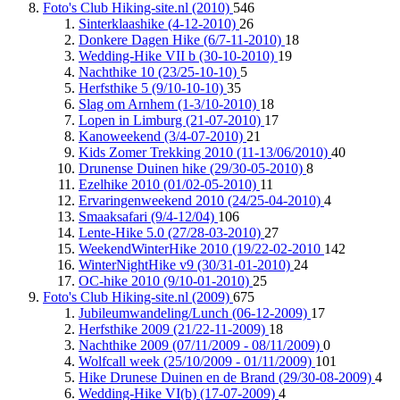
Foto's Club Hiking-site.nl (2010)
546
Sinterklaashike (4-12-2010)
26
Donkere Dagen Hike (6/7-11-2010)
18
Wedding-Hike VII b (30-10-2010)
19
Nachthike 10 (23/25-10-10)
5
Herfsthike 5 (9/10-10-10)
35
Slag om Arnhem (1-3/10-2010)
18
Lopen in Limburg (21-07-2010)
17
Kanoweekend (3/4-07-2010)
21
Kids Zomer Trekking 2010 (11-13/06/2010)
40
Drunense Duinen hike (29/30-05-2010)
8
Ezelhike 2010 (01/02-05-2010)
11
Ervaringenweekend 2010 (24/25-04-2010)
4
Smaaksafari (9/4-12/04)
106
Lente-Hike 5.0 (27/28-03-2010)
27
WeekendWinterHike 2010 (19/22-02-2010
142
WinterNightHike v9 (30/31-01-2010)
24
OC-hike 2010 (9/10-01-2010)
25
Foto's Club Hiking-site.nl (2009)
675
Jubileumwandeling/Lunch (06-12-2009)
17
Herfsthike 2009 (21/22-11-2009)
18
Nachthike 2009 (07/11/2009 - 08/11/2009)
0
Wolfcall week (25/10/2009 - 01/11/2009)
101
Hike Drunese Duinen en de Brand (29/30-08-2009)
4
Wedding-Hike VI(b) (17-07-2009)
4