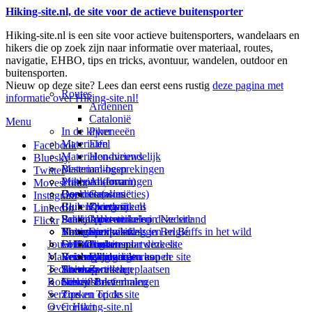
Hiking-site.nl, de site voor de actieve buitensporter
Hiking-site.nl is een site voor actieve buitensporters, wandelaars en
hikers die op zoek zijn naar informatie over materiaal, routes,
navigatie, EHBO, tips en tricks, avontuur, wandelen, outdoor en
buitensporten.
Nieuw op deze site? Lees dan eerst eens rustig
deze pagina met
Routes
informatie over Hiking-site.nl!
Ardennen
Catalonië
Menu
In de kijker
Pyreneeën
Materialen
Eifel
Facebook
Materialen-nieuws
Hondvriendelijk
Bluesky
Materiaal-besprekingen
Bestemmingen
Twitter
Prikbord (forum)
Materiaal-ervaringen
Andorra
Movescount
Goodies (winacties)
Boekrecensies
Deze site
Catalonië
Instagram
Club Hiking-site.nl
Buitensportwinkels
Zweden
Over mij
LinkedIn
Schrijfblok-artikelen
Buitensportwinkels in Nederland
Paalkamperen
Adverteren op deze site
Flickr
Virtuele exposities
Buitensportwinkels in Belgié
Navigatie
Thema-artikelen
Summit-vlaggen en Buffs in het wild
Jouw Hiking-site.nl
Fotoalbums
Online buitensportwinkels
EHBO
Andorra
Linken naar deze site
Materialen: kiezen en kopen
Reisboekhandels
Verzorging
Buitensportvacatures
Catalonië
Wijzigingen aan de site
Technieken
Thema-artikelen
Buitensportstageplaatsen
Sitemap
Zweden
Routes en Bestemmingen
Schrijfblokverhalen
Links
Nieuwsbrief
Service
Tips en Tricks
Zoeken op de site
Over Hiking-site.nl
Contact