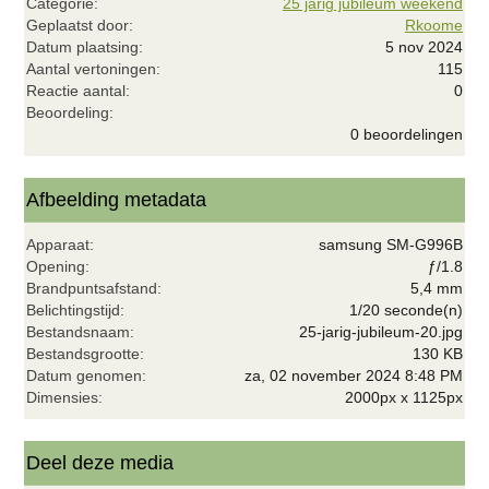
Categorie
25 jarig jubileum weekend
Geplaatst door
Rkoome
Datum plaatsing
5 nov 2024
Aantal vertoningen
115
Reactie aantal
0
0
Beoordeling
,
0 beoordelingen
0
0
s
t
Afbeelding metadata
e
r
Apparaat
samsung SM-G996B
(
r
Opening
ƒ/1.8
e
Brandpuntsafstand
5,4 mm
n
Belichtingstijd
1/20 seconde(n)
)
Bestandsnaam
25-jarig-jubileum-20.jpg
Bestandsgrootte
130 KB
Datum genomen
za, 02 november 2024 8:48 PM
Dimensies
2000px x 1125px
Deel deze media