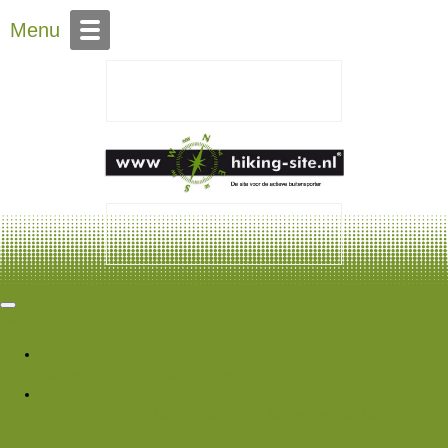
Over Hiking-site.nl
Menu
Hiking Site
Forums
Nieuwe berichten
Zoek forums
Wat is er nieuw
Featured content
Nieuwe berichten
Nieuwe media
Nieuwe
media reacties
Laatste bijdragen