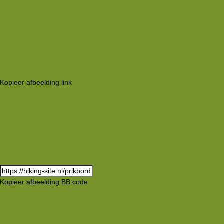
koppeling
Kopieer afbeelding link
Kopieer afbeelding BB code