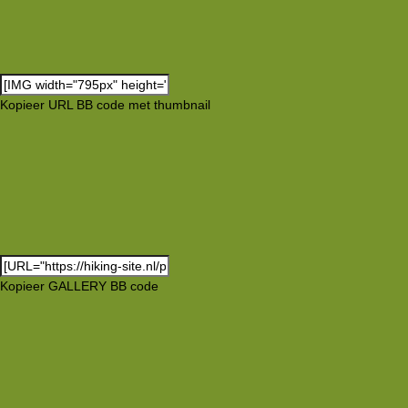
Kopieer URL BB code met thumbnail
Kopieer GALLERY BB code