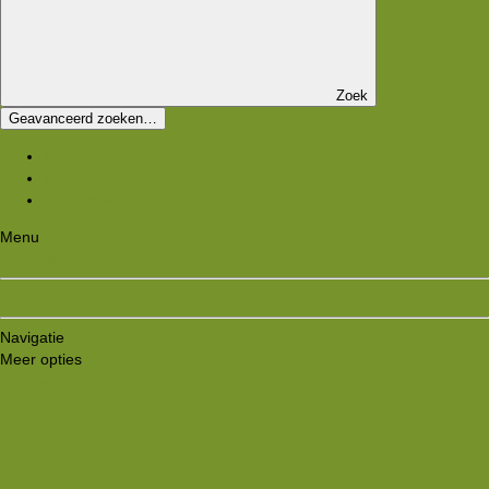
Zoek
Geavanceerd zoeken…
Nieuwe media
Nieuwe reacties
Zoek media
Menu
Aanmelden
Registreren
Navigatie
Meer opties
Style variation