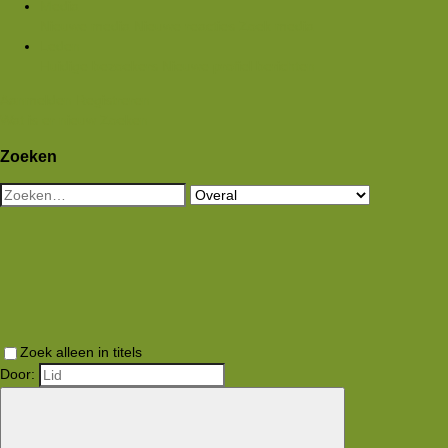
Media
Nieuwe media
Nieuwe reacties
Zoek media
Leden
Huidige bezoekers
Nieuwe profiel berichten
Aanmelden
Registreren
Wat is er nieuw
Zoeken
Zoeken
Zoek alleen in titels
Door: