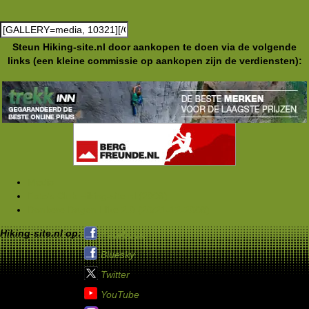
Steun Hiking-site.nl door aankopen te doen via de volgende
links (een kleine commissie op aankopen zijn de verdiensten):
Media
Foto's Club Hiking-site.nl (2008)
Donkere Dagen Hike 2.0 (20/21-12-2008)
Hiking-site.nl op:
Facebook
Bluesky
Twitter
YouTube