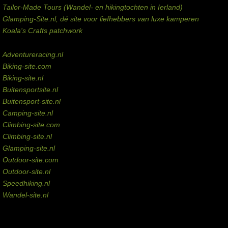
Tailor-Made Tours (Wandel- en hikingtochten in Ierland)
Glamping-Site.nl, dé site voor liefhebbers van luxe kamperen
Koala's Crafts patchwork
Domeinen te koop
Adventureracing.nl
Biking-site.com
Biking-site.nl
Buitensportsite.nl
Buitensport-site.nl
Camping-site.nl
Climbing-site.com
Climbing-site.nl
Glamping-site.nl
Outdoor-site.com
Outdoor-site.nl
Speedhiking.nl
Wandel-site.nl
Commissie-links
Aankopen via deze links geven de beheerder een kleine commissie.