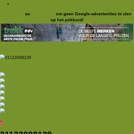
Donkere Dagen Hike 2.0 (20/21-12-2008)
Registreer
en
meld je aan
om geen Google-advertenties te zien
op het prikbord!
Vorige
Volgende
Vorige
Volgende
V