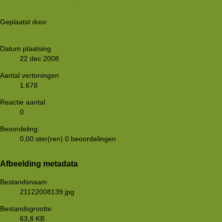
Donkere Dagen Hike 2.0 (20/21-12-2008)
Geplaatst door
vzzzbx
Datum plaatsing
22 dec 2008
Aantal vertoningen
1.678
Reactie aantal
0
Beoordeling
0,00 ster(ren)
0 beoordelingen
Afbeelding metadata
Bestandsnaam
21122008139.jpg
Bestandsgrootte
63,8 KB